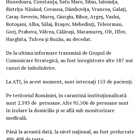
Hunedoara, Constanța, Satu Mare, Sibiu, Ialomița,
Bistrița-Năsăud, Covasna, Dâmbovița, Vrancea, Galați,
Caraș-Severin, Mureș, Giurgiu, Bihor, Argeș, Vaslui,
Botoșani, Alba, Sălaj, Brașov, Mehedinți, Teleorman,
Gorj, Prahova, Vâlcea, Călărași, Maramureș, Olt, Ilfov,
Harghita, Tulcea și Buzău, au decedat.
De la ultima informare transmisă de Grupul de
Comunicare Strategică, au fost înregistrate alte 187 noi
cazuri de îmbolnăvire.
La ATI, în acest moment, sunt internați 153 de pacienți.
Pe teritoriul României, în carantină instituționalizată
sunt 2.393 de persoane. Alte 95.506 de persoane sunt
în izolare la domiciliu și se află sub monitorizare
medicală.
Până la această dată, la nivel național, au fost prelucrate
496.408 de teste.