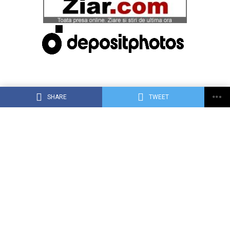
SHARE
TWEET
ACASĂ
DESPRE DEJ24.RO
CONTACT
RECLAMA TA PE DEJ24.RO
TERMENI, CONDIŢII ȘI CONFIDENȚIALITATE