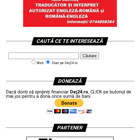
CAUTĂ CE TE INTERESEAZĂ
Web
Doar pe Dej24.ro
DONEAZĂ
Dacă doriți să sprijiniți financiar
Dej24.ro
, CLICK pe butonul de
mai jos pentru a dona orice sumă de bani.
PARTENER