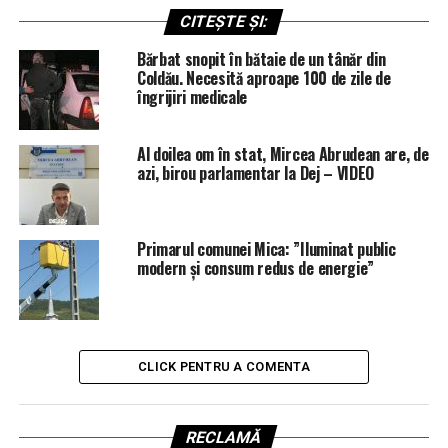
CITEȘTE ȘI:
Bărbat snopit în bătaie de un tânăr din
Coldău. Necesită aproape 100 de zile de
îngrijiri medicale
Al doilea om în stat, Mircea Abrudean are, de
azi, birou parlamentar la Dej – VIDEO
Primarul comunei Mica: ”Iluminat public
modern și consum redus de energie”
CLICK PENTRU A COMENTA
RECLAMĂ