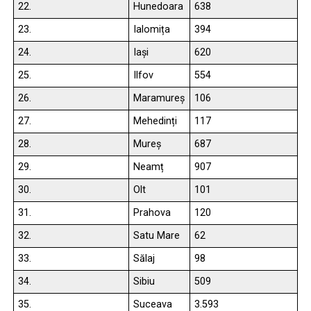
22.
Hunedoara
638
23.
Ialomița
394
24.
Iași
620
25.
Ilfov
554
26.
Maramureș
106
27.
Mehedinți
117
28.
Mureș
687
29.
Neamț
907
30.
Olt
101
31.
Prahova
120
32.
Satu Mare
62
33.
Sălaj
98
34.
Sibiu
509
35.
Suceava
3.593