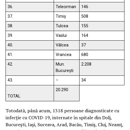
36.
Teleorman
146
37.
Timiș
508
38.
Tulcea
155
39.
Vaslui
164
40.
Vâlcea
37
41.
Vrancea
680
42.
Mun.
2.208
București
43.
–
34
20.290
TOTAL
Totodată, până acum, 1318 persoane diagnosticate cu
infecție cu COVID-19, internate în spitale din Dolj,
București, Iași, Suceava, Arad, Bacău, Timiș, Cluj, Neamț,