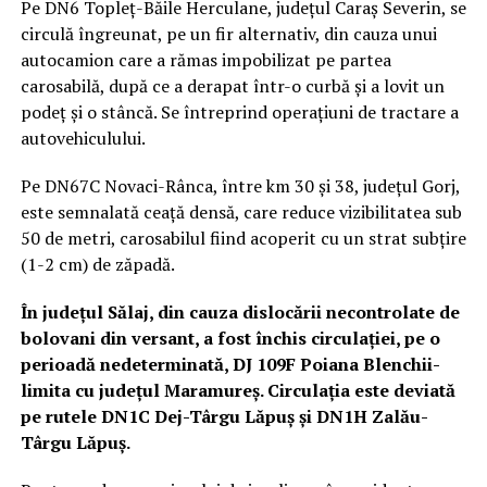
Pe DN6 Topleţ-Băile Herculane, judeţul Caraş Severin, se
circulă îngreunat, pe un fir alternativ, din cauza unui
autocamion care a rămas impobilizat pe partea
carosabilă, după ce a derapat într-o curbă şi a lovit un
podeţ şi o stâncă. Se întreprind operaţiuni de tractare a
autovehiculului.
Pe DN67C Novaci-Rânca, între km 30 şi 38, judeţul Gorj,
este semnalată ceaţă densă, care reduce vizibilitatea sub
50 de metri, carosabilul fiind acoperit cu un strat subţire
(1-2 cm) de zăpadă.
În judeţul Sălaj, din cauza dislocării necontrolate de
bolovani din versant, a fost închis circulaţiei, pe o
perioadă nedeterminată, DJ 109F Poiana Blenchii-
limita cu judeţul Maramureş. Circulaţia este deviată
pe rutele DN1C Dej-Târgu Lăpuş şi DN1H Zalău-
Târgu Lăpuş.