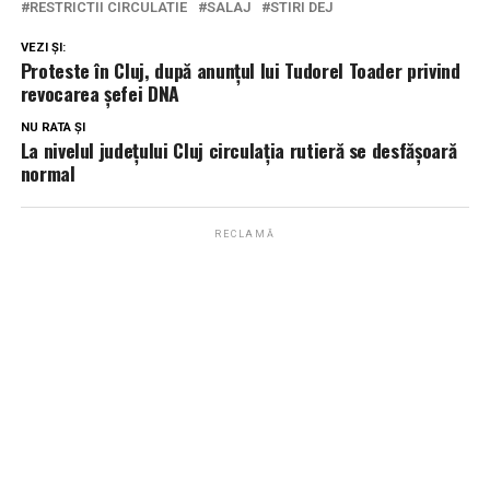
RESTRICTII CIRCULATIE
SALAJ
STIRI DEJ
VEZI ȘI:
Proteste în Cluj, după anunţul lui Tudorel Toader privind
revocarea şefei DNA
NU RATA ȘI
La nivelul judeţului Cluj circulaţia rutieră se desfăşoară
normal
RECLAMĂ