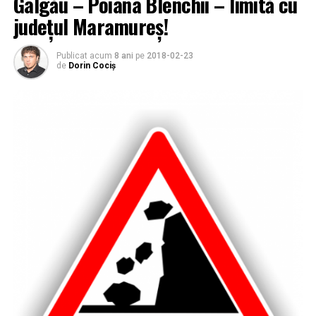
Gâlgău – Poiana Blenchii – limită cu
județul Maramureș!
Publicat acum
8 ani
pe
2018-02-23
de
Dorin Cociș