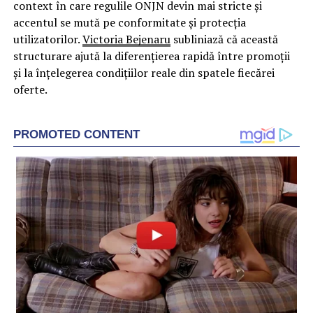
context în care regulile ONJN devin mai stricte și
accentul se mută pe conformitate și protecția
utilizatorilor.
Victoria Bejenaru
subliniază că această
structurare ajută la diferențierea rapidă între promoții
și la înțelegerea condițiilor reale din spatele fiecărei
oferte.