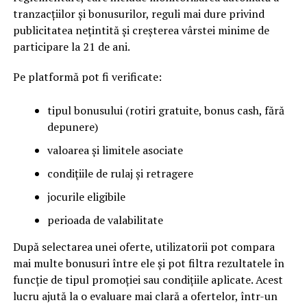
tranzacțiilor și bonusurilor, reguli mai dure privind
publicitatea nețintită și creșterea vârstei minime de
participare la 21 de ani.
Pe platformă pot fi verificate:
tipul bonusului (rotiri gratuite, bonus cash, fără
depunere)
valoarea și limitele asociate
condițiile de rulaj și retragere
jocurile eligibile
perioada de valabilitate
După selectarea unei oferte, utilizatorii pot compara
mai multe bonusuri între ele și pot filtra rezultatele în
funcție de tipul promoției sau condițiile aplicate. Acest
lucru ajută la o evaluare mai clară a ofertelor, într-un