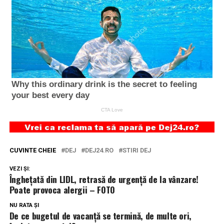
CUVINTE CHEIE
DEJ
DEJ24.RO
STIRI DEJ
VEZI ȘI:
Înghețată din LIDL, retrasă de urgență de la vânzare!
Poate provoca alergii – FOTO
NU RATA ȘI
De ce bugetul de vacanță se termină, de multe ori,