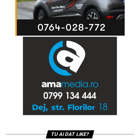
TU AI DAT LIKE?