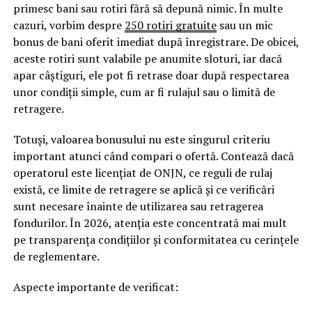
primesc bani sau rotiri fără să depună nimic. În multe
cazuri, vorbim despre
250 rotiri gratuite
sau un mic
bonus de bani oferit imediat după înregistrare. De obicei,
aceste rotiri sunt valabile pe anumite sloturi, iar dacă
apar câștiguri, ele pot fi retrase doar după respectarea
unor condiții simple, cum ar fi rulajul sau o limită de
retragere.
Totuși, valoarea bonusului nu este singurul criteriu
important atunci când compari o ofertă. Contează dacă
operatorul este licențiat de ONJN, ce reguli de rulaj
există, ce limite de retragere se aplică și ce verificări
sunt necesare înainte de utilizarea sau retragerea
fondurilor. În 2026, atenția este concentrată mai mult
pe transparența condițiilor și conformitatea cu cerințele
de reglementare.
Aspecte importante de verificat: