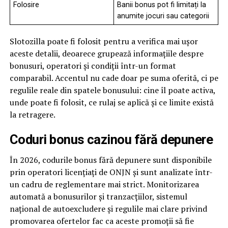
Folosire
Banii bonus pot fi limitați la
anumite jocuri sau categorii
Slotozilla poate fi folosit pentru a verifica mai ușor
aceste detalii, deoarece grupează informațiile despre
bonusuri, operatori și condiții într-un format
comparabil. Accentul nu cade doar pe suma oferită, ci pe
regulile reale din spatele bonusului: cine îl poate activa,
unde poate fi folosit, ce rulaj se aplică și ce limite există
la retragere.
Coduri bonus cazinou fără depunere
În 2026, codurile bonus fără depunere sunt disponibile
prin operatori licențiați de ONJN și sunt analizate într-
un cadru de reglementare mai strict. Monitorizarea
automată a bonusurilor și tranzacțiilor, sistemul
național de autoexcludere și regulile mai clare privind
promovarea ofertelor fac ca aceste promoții să fie