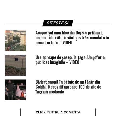
CITEȘTE ȘI:
Acoperișul unui bloc din Dej s-a prăbușit,
copaci doborâți de vânt și străzi inundate în
urma furtunii – VIDEO
Urs aproape de șosea, la Țaga. Un șofer a
publicat imaginile – VIDEO
Bărbat snopit în bătaie de un tânăr din
Coldău. Necesită aproape 100 de zile de
îngrijiri medicale
CLICK PENTRU A COMENTA