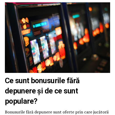
Ce sunt bonusurile fără
depunere și de ce sunt
populare?
Bonusurile fără depunere sunt oferte prin care jucătorii