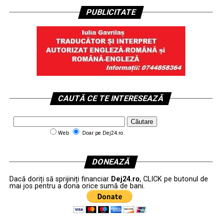
PUBLICITATE
CAUTĂ CE TE INTERESEAZĂ
Web
Doar pe Dej24.ro
DONEAZĂ
Dacă doriți să sprijiniți financiar
Dej24.ro
, CLICK pe butonul de
mai jos pentru a dona orice sumă de bani.