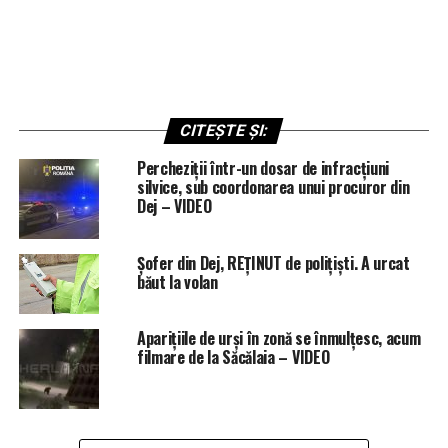
CITEȘTE ȘI:
Percheziții într-un dosar de infracțiuni
silvice, sub coordonarea unui procuror din
Dej – VIDEO
Șofer din Dej, REȚINUT de polițiști. A urcat
băut la volan
Aparițiile de urși în zonă se înmulțesc, acum
filmare de la Săcălaia – VIDEO