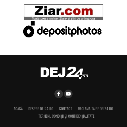
ACASĂ
DESPRE DEJ24.RO
CONTACT
RECLAMA TA PE DEJ24.RO
TERMENI, CONDIŢII ȘI CONFIDENȚIALITATE