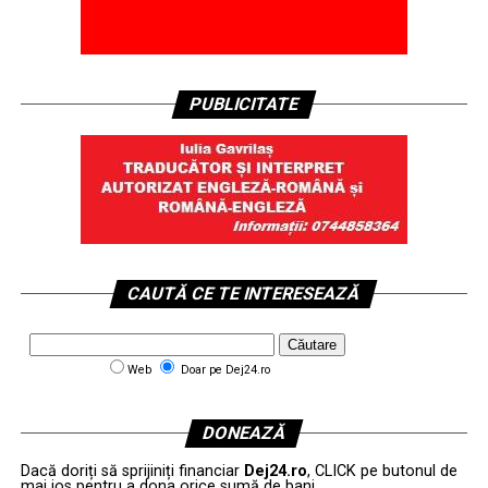
PUBLICITATE
CAUTĂ CE TE INTERESEAZĂ
Web
Doar pe Dej24.ro
DONEAZĂ
Dacă doriți să sprijiniți financiar
Dej24.ro
, CLICK pe butonul de
mai jos pentru a dona orice sumă de bani.