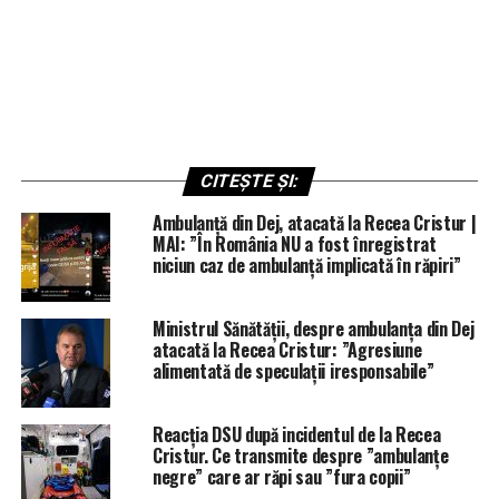
CITEȘTE ȘI:
Ambulanță din Dej, atacată la Recea Cristur |
MAI: ”În România NU a fost înregistrat
niciun caz de ambulanță implicată în răpiri”
Ministrul Sănătății, despre ambulanța din Dej
atacată la Recea Cristur: ”Agresiune
alimentată de speculații iresponsabile”
Reacția DSU după incidentul de la Recea
Cristur. Ce transmite despre ”ambulanțe
negre” care ar răpi sau ”fura copii”