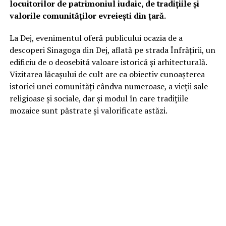
locuitorilor de patrimoniul iudaic, de tradițiile și
valorile comunităților evreiești din țară.
La Dej, evenimentul oferă publicului ocazia de a
descoperi Sinagoga din Dej, aflată pe strada Înfrățirii, un
edificiu de o deosebită valoare istorică și arhitecturală.
Vizitarea lăcașului de cult are ca obiectiv cunoașterea
istoriei unei comunități cândva numeroase, a vieții sale
religioase și sociale, dar și modul în care tradițiile
mozaice sunt păstrate și valorificate astăzi.