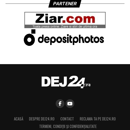
PARTENER
ACASĂ
DESPRE DEJ24.RO
CONTACT
RECLAMA TA PE DEJ24.RO
TERMENI, CONDIŢII ȘI CONFIDENȚIALITATE