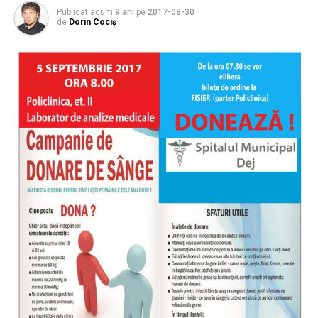
Publicat acum
9 ani
pe
2017-08-30
de
Dorin Cociș