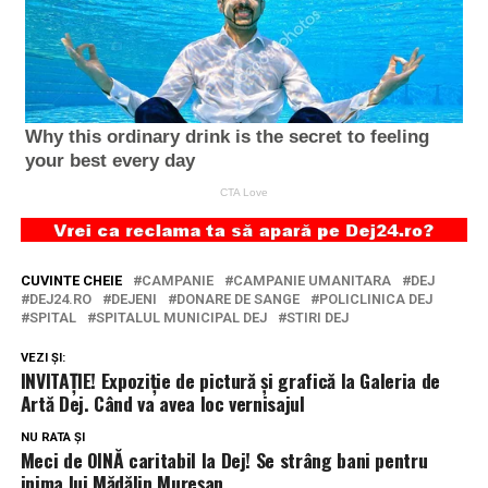
CUVINTE CHEIE
CAMPANIE
CAMPANIE UMANITARA
DEJ
DEJ24.RO
DEJENI
DONARE DE SANGE
POLICLINICA DEJ
SPITAL
SPITALUL MUNICIPAL DEJ
STIRI DEJ
VEZI ȘI:
INVITAȚIE! Expoziție de pictură și grafică la Galeria de
Artă Dej. Când va avea loc vernisajul
NU RATA ȘI
Meci de OINĂ caritabil la Dej! Se strâng bani pentru
inima lui Mădălin Mureșan