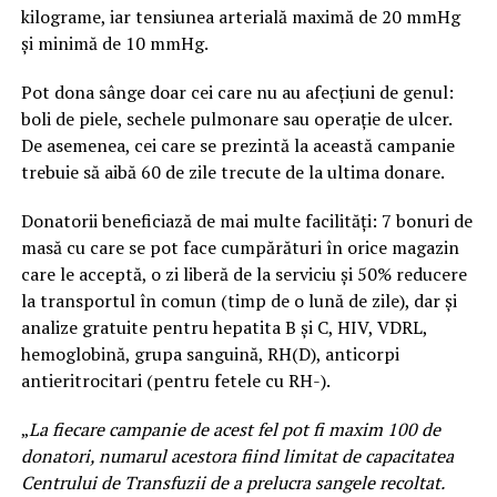
kilograme, iar tensiunea arterială maximă de 20 mmHg
și minimă de 10 mmHg.
Pot dona sânge doar cei care nu au afecțiuni de genul:
boli de piele, sechele pulmonare sau operație de ulcer.
De asemenea, cei care se prezintă la această campanie
trebuie să aibă 60 de zile trecute de la ultima donare.
Donatorii beneficiază de mai multe facilități: 7 bonuri de
masă cu care se pot face cumpărături în orice magazin
care le acceptă, o zi liberă de la serviciu și 50% reducere
la transportul în comun (timp de o lună de zile), dar și
analize gratuite pentru hepatita B și C, HIV, VDRL,
hemoglobină, grupa sanguină, RH(D), anticorpi
antieritrocitari (pentru fetele cu RH-).
„
La fiecare campanie de acest fel pot fi maxim 100 de
donatori, numarul acestora fiind limitat de capacitatea
Centrului de Transfuzii de a prelucra sangele recoltat.