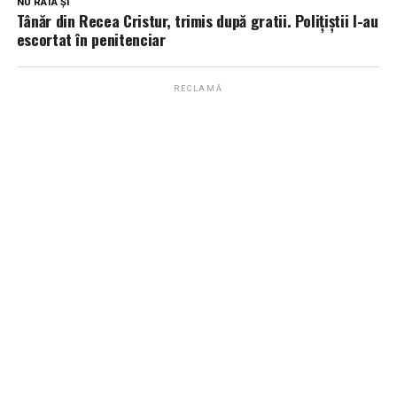
NU RATA ȘI
Tânăr din Recea Cristur, trimis după gratii. Polițiștii l-au
escortat în penitenciar
RECLAMĂ