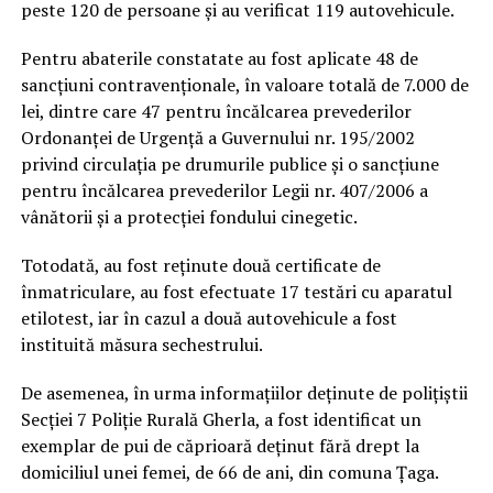
peste 120 de persoane și au verificat 119 autovehicule.
Pentru abaterile constatate au fost aplicate 48 de
sancțiuni contravenționale, în valoare totală de 7.000 de
lei, dintre care 47 pentru încălcarea prevederilor
Ordonanței de Urgență a Guvernului nr. 195/2002
privind circulația pe drumurile publice și o sancțiune
pentru încălcarea prevederilor Legii nr. 407/2006 a
vânătorii și a protecției fondului cinegetic.
Totodată, au fost reținute două certificate de
înmatriculare, au fost efectuate 17 testări cu aparatul
etilotest, iar în cazul a două autovehicule a fost
instituită măsura sechestrului.
De asemenea, în urma informațiilor deținute de polițiștii
Secției 7 Poliție Rurală Gherla, a fost identificat un
exemplar de pui de căprioară deținut fără drept la
domiciliul unei femei, de 66 de ani, din comuna Țaga.