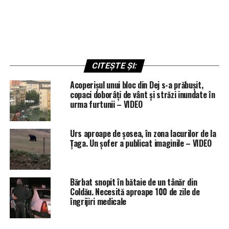
CITEȘTE ȘI:
Acoperișul unui bloc din Dej s-a prăbușit,
copaci doborâți de vânt și străzi inundate în
urma furtunii – VIDEO
Urs aproape de șosea, în zona lacurilor de la
Țaga. Un șofer a publicat imaginile – VIDEO
Bărbat snopit în bătaie de un tânăr din
Coldău. Necesită aproape 100 de zile de
îngrijiri medicale