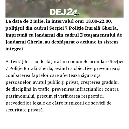
La data de 2 iulie, în intervalul orar 18.00-22.00,
polițiștii din cadrul Secției 7 Poliție Rurală Gherla,
împreună cu jandarmi din cadrul Detașamentului de
Jandarmi Gherla, au desfășurat o acțiune în sistem
integrat.
Activitățile s-au desfășurat în comunele arondate Secției
7 Poliție Rurală Gherla, având ca obiective prevenirea și
combaterea faptelor care afectează siguranța
persoanelor, avutul public și privat, creșterea gradului
de disciplină în trafic, prevenirea infracțiunilor contra
patrimoniului, precum și verificarea respectării
prevederilor legale de către furnizorii de servicii de
securitate privată.