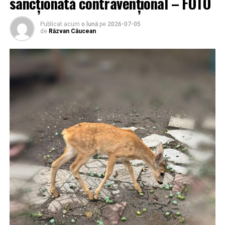
sancționată contravențional – FOTO
Publicat acum
o lună
pe
2026-07-05
de
Răzvan Căucean