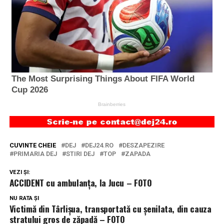
CUVINTE CHEIE
DEJ
DEJ24.RO
DESZAPEZIRE
PRIMARIA DEJ
STIRI DEJ
TOP
ZAPADA
VEZI ȘI:
ACCIDENT cu ambulanța, la Jucu – FOTO
NU RATA ȘI
Victimă din Târlișua, transportată cu șenilata, din cauza
stratului gros de zăpadă – FOTO