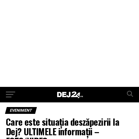
EVENIMENT
Care este situația deszăpezirii la
Dej? ULTIMELE informații –