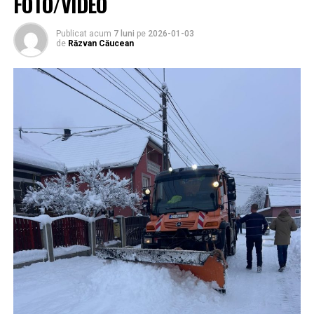
FOTO/VIDEO
Publicat acum
7 luni
pe
2026-01-03
de
Răzvan Căucean