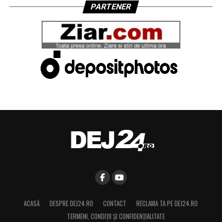
PARTENER
ACASĂ
DESPRE DEJ24.RO
CONTACT
RECLAMA TA PE DEJ24.RO
TERMENI, CONDIŢII ȘI CONFIDENȚIALITATE