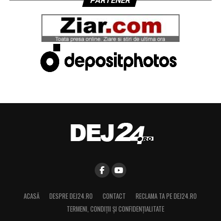
PARTENER
ACASĂ
DESPRE DEJ24.RO
CONTACT
RECLAMA TA PE DEJ24.RO
TERMENI, CONDIŢII ȘI CONFIDENȚIALITATE