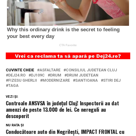
CUVINTE CHEIE
ASFALTARE
CONSILIUL JUDETEAN CLUJ
DEJ24.RO
DJ109C
DRUM
DRUM JUDETEAN
FIZESU GHERLII
MODERNIZARE
SANTIOANA
STIRI DEJ
TAGA
VEZI ȘI:
Controale ANSVSA în județul Cluj! Inspectorii au dat
amenzi de peste 13.000 de lei. Ce nereguli au
descoperit
NU RATA ȘI
Conducătoare auto din Negrilești, IMPACT FRONTAL cu