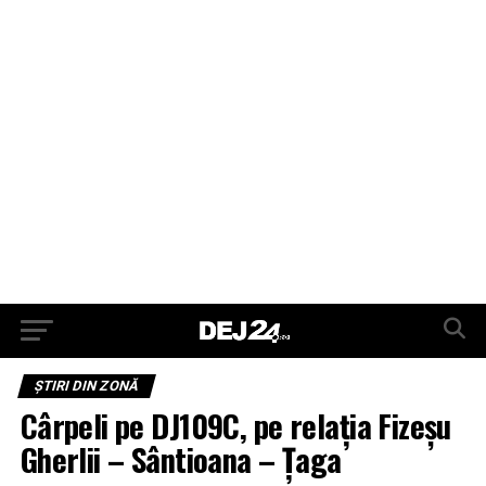
ŞTIRI DIN ZONĂ
Cârpeli pe DJ109C, pe relația Fizeșu
Gherlii – Sântioana – Ţaga