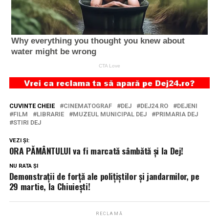
CUVINTE CHEIE
CINEMATOGRAF
DEJ
DEJ24.RO
DEJENI
FILM
LIBRARIE
MUZEUL MUNICIPAL DEJ
PRIMARIA DEJ
STIRI DEJ
VEZI ȘI:
ORA PĂMÂNTULUI va fi marcată sâmbătă și la Dej!
NU RATA ȘI
Demonstrații de forță ale polițiștilor și jandarmilor, pe
29 martie, la Chiuiești!
RECLAMĂ