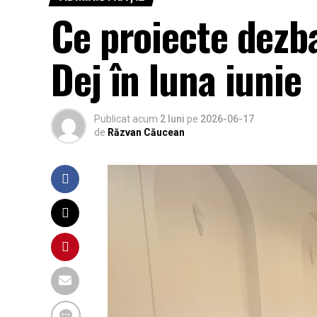
Ce proiecte dezba
Dej în luna iunie
Publicat acum
2 luni
pe
2026-06-17
de
Răzvan Căucean