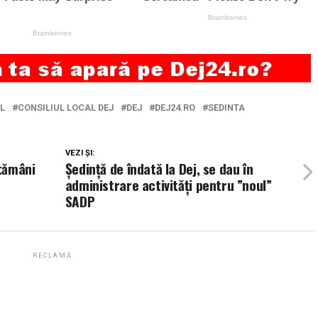
L
CONSILIUL LOCAL DEJ
DEJ
DEJ24.RO
SEDINTA
VEZI ȘI:
ptămâni
Ședință de îndată la Dej, se dau în
administrare activități pentru ”noul”
SADP
RECLAMĂ