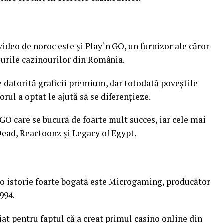
ideo de noroc este și Play`n GO, un furnizor ale căror
e-urile cazinourilor din România.
e datorită graficii premium, dar totodată poveștile
orul a optat le ajută să se diferențieze.
 GO care se bucură de foarte mult succes, iar cele mai
ead, Reactoonz și Legacy of Egypt.
 o istorie foarte bogată este Microgaming, producător
994.
iat pentru faptul că a creat primul casino online din