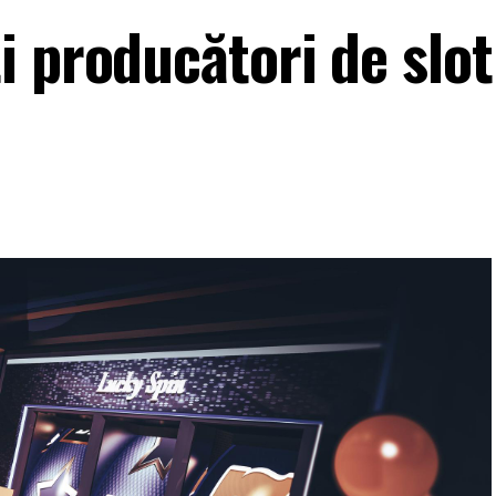
 producători de slot