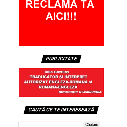
PUBLICITATE
CAUTĂ CE TE INTERESEAZĂ