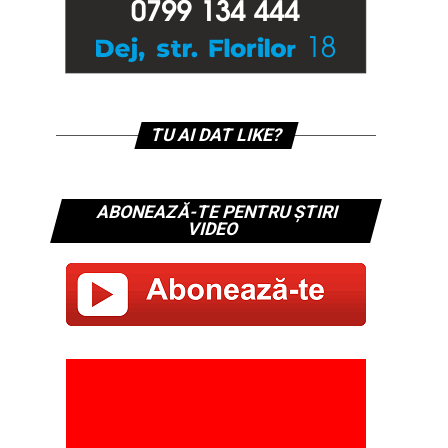
TU AI DAT LIKE?
ABONEAZĂ-TE PENTRU ȘTIRI
VIDEO