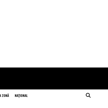
N ZONĂ
NAŢIONAL