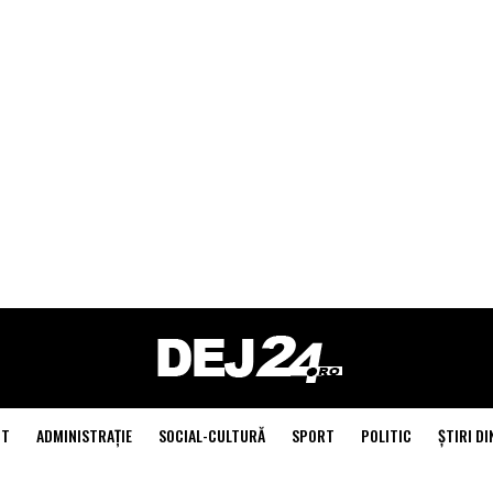
NT
ADMINISTRAŢIE
SOCIAL-CULTURĂ
SPORT
POLITIC
ŞTIRI DI