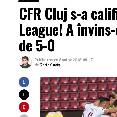
CFR Cluj s-a calif
League! A învins-
de 5-0
Publicat acum
8 ani
pe
2018-08-17
de
Dorin Cociș