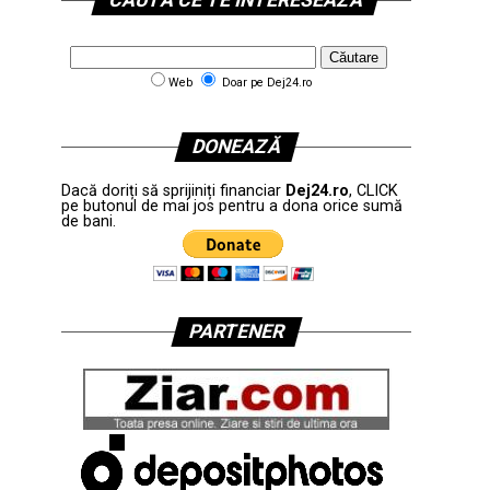
CAUTĂ CE TE INTERESEAZĂ
Web
Doar pe Dej24.ro
DONEAZĂ
Dacă doriți să sprijiniți financiar
Dej24.ro
, CLICK
pe butonul de mai jos pentru a dona orice sumă
de bani.
PARTENER