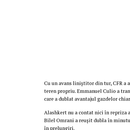
Cu un avans liniştitor din tur, CFR a
teren propriu. Emmanuel Culio a tran
care a dublat avantajul gazdelor chiar
Alashkert nu a contat nici în repriza 
Bilel Omrani a reuşit dubla în minutul
în prelungiri.