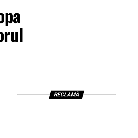
ropa
orul
RECLAMĂ