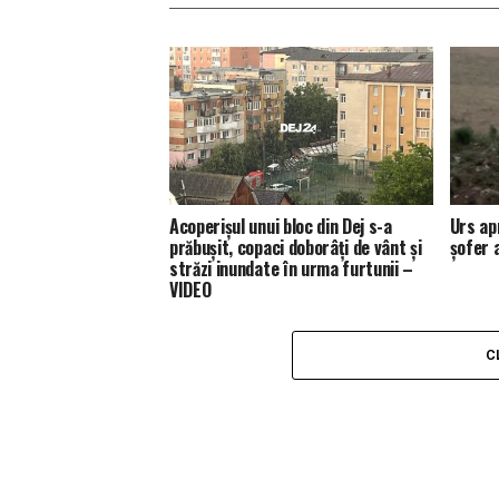
Acoperișul unui bloc din Dej s-a
Urs ap
prăbușit, copaci doborâți de vânt și
șofer 
străzi inundate în urma furtunii –
VIDEO
C