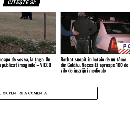
CITEȘTE ȘI:
roape de șosea, la Țaga. Un
Bărbat snopit în bătaie de un tânăr
a publicat imaginile – VIDEO
din Coldău. Necesită aproape 100 de
zile de îngrijiri medicale
LICK PENTRU A COMENTA