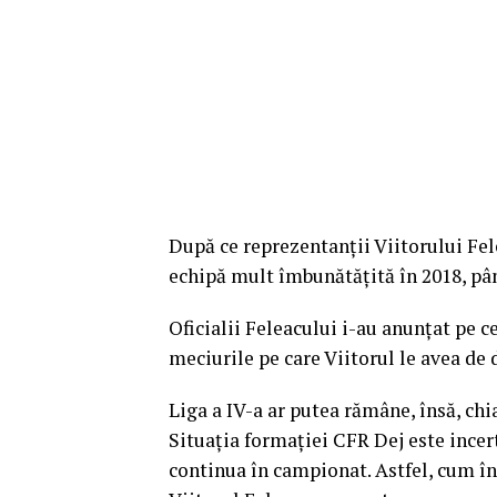
După ce reprezentanţii Viitorului Fele
echipă mult îmbunătăţită în 2018, pâ
Oficialii Feleacului i-au anunţat pe c
meciurile pe care Viitorul le avea de d
Liga a IV-a ar putea rămâne, însă, chi
Situaţia formaţiei CFR Dej este incert
continua în campionat. Astfel, cum î