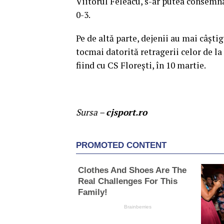
Viitorul Feleacu, s-ar putea consemna
0-3.
Pe de altă parte, dejenii au mai câşti
tocmai datorită retragerii celor de l
fiind cu CS Floreşti, în 10 martie.
Sursa –
cjsport.ro