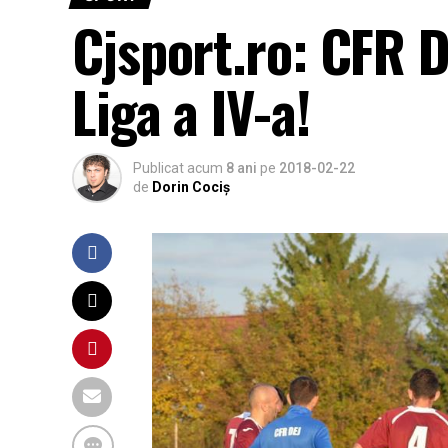
Cjsport.ro: CFR D
Liga a IV-a!
Publicat acum
8 ani
pe
2018-02-22
de
Dorin Cociș