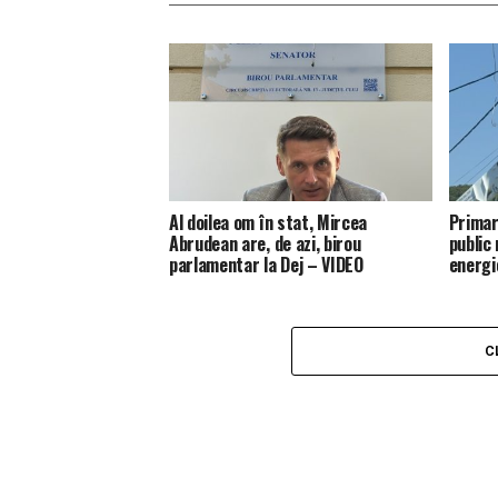
Al doilea om în stat, Mircea
Primar
Abrudean are, de azi, birou
public
parlamentar la Dej – VIDEO
energi
C