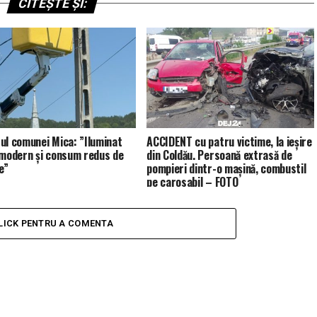
CITEȘTE ȘI:
ul comunei Mica: ”Iluminat
ACCIDENT cu patru victime, la ieșire
 modern și consum redus de
din Coldău. Persoană extrasă de
e”
pompieri dintr-o mașină, combustil
pe carosabil – FOTO
LICK PENTRU A COMENTA