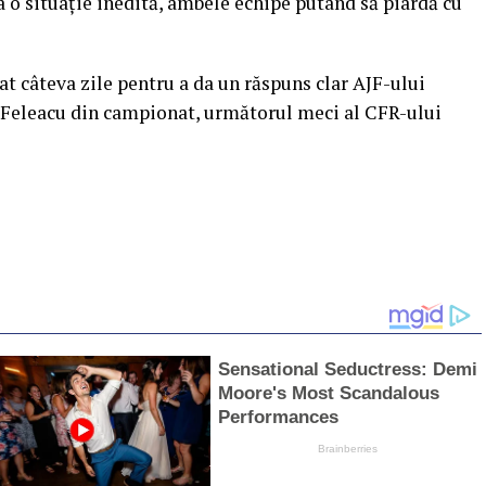
 o situaţie inedită, ambele echipe putând să piardă cu
gat câteva zile pentru a da un răspuns clar AJF-ului
a Feleacu din campionat, următorul meci al CFR-ului