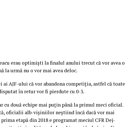
acu erau optimişti la finalul anului trecut că vor avea o
nă la urmă nu o vor mai avea deloc.
ei ai AJF-ului că vor abandona competiţia, astfel că toate
isputat în retur vor fi pierdute cu 0-3.
ar cu două echipe mai puţin până la primul meci oficial.
ă, oficialii alb-vişiniilor neştiind încă dacă vor mai
n prima etapă din 2018 e programat meciul CFR Dej-