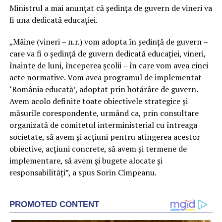
Ministrul a mai anunțat că ședința de guvern de vineri va
fi una dedicată educației.
„Mâine (vineri – n.r.) vom adopta în şedinţă de guvern –
care va fi o şedinţă de guvern dedicată educaţiei, vineri,
înainte de luni, începerea şcolii – în care vom avea cinci
acte normative. Vom avea programul de implementat
‘România educată’, adoptat prin hotărâre de guvern.
Avem acolo definite toate obiectivele strategice şi
măsurile corespondente, urmând ca, prin consultare
organizată de comitetul interministerial cu întreaga
societate, să avem şi acţiuni pentru atingerea acestor
obiective, acţiuni concrete, să avem şi termene de
implementare, să avem şi bugete alocate şi
responsabilităţi”, a spus Sorin Cîmpeanu.