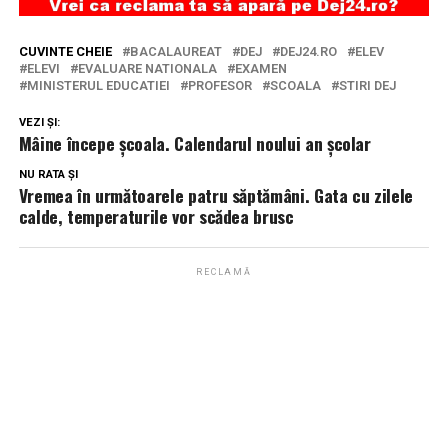
CUVINTE CHEIE
BACALAUREAT
DEJ
DEJ24.RO
ELEV
ELEVI
EVALUARE NATIONALA
EXAMEN
MINISTERUL EDUCATIEI
PROFESOR
SCOALA
STIRI DEJ
VEZI ȘI:
Mâine începe școala. Calendarul noului an școlar
NU RATA ȘI
Vremea în următoarele patru săptămâni. Gata cu zilele
calde, temperaturile vor scădea brusc
RECLAMĂ