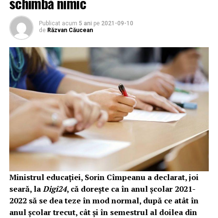
schimbă nimic
Publicat acum
5 ani
pe
2021-09-10
de
Răzvan Căucean
Ministrul educaţiei, Sorin Cîmpeanu a declarat, joi
seară, la
Digi24
, că dorește ca în anul școlar 2021-
2022 să se dea teze în mod normal, după ce atât în
anul școlar trecut, cât și în semestrul al doilea din