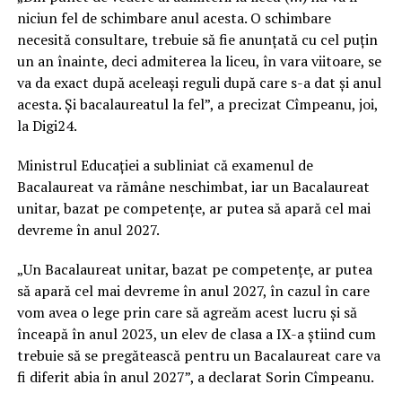
niciun fel de schimbare anul acesta. O schimbare
necesită consultare, trebuie să fie anunţată cu cel puţin
un an înainte, deci admiterea la liceu, în vara viitoare, se
va da exact după aceleaşi reguli după care s-a dat şi anul
acesta. Și bacalaureatul la fel”, a precizat Cîmpeanu, joi,
la Digi24.
Ministrul Educaţiei a subliniat că examenul de
Bacalaureat va rămâne neschimbat, iar un Bacalaureat
unitar, bazat pe competenţe, ar putea să apară cel mai
devreme în anul 2027.
„Un Bacalaureat unitar, bazat pe competenţe, ar putea
să apară cel mai devreme în anul 2027, în cazul în care
vom avea o lege prin care să agreăm acest lucru şi să
înceapă în anul 2023, un elev de clasa a IX-a ştiind cum
trebuie să se pregătească pentru un Bacalaureat care va
fi diferit abia în anul 2027”, a declarat Sorin Cîmpeanu.