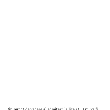
„Din punct de vedere al admiterii la liceu (…) nu va fi