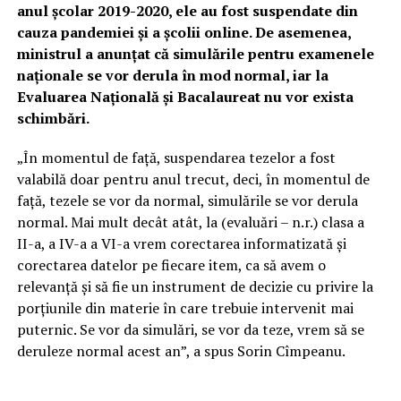
anul școlar 2019-2020, ele au fost suspendate din
cauza pandemiei și a școlii online. De asemenea,
ministrul a anunțat că simulările pentru examenele
naționale se vor derula în mod normal, iar la
Evaluarea Națională și Bacalaureat nu vor exista
schimbări.
„În momentul de faţă, suspendarea tezelor a fost
valabilă doar pentru anul trecut, deci, în momentul de
față, tezele se vor da normal, simulările se vor derula
normal. Mai mult decât atât, la (evaluări – n.r.) clasa a
II-a, a IV-a a VI-a vrem corectarea informatizată şi
corectarea datelor pe fiecare item, ca să avem o
relevanţă şi să fie un instrument de decizie cu privire la
porţiunile din materie în care trebuie intervenit mai
puternic. Se vor da simulări, se vor da teze, vrem să se
deruleze normal acest an”, a spus Sorin Cîmpeanu.