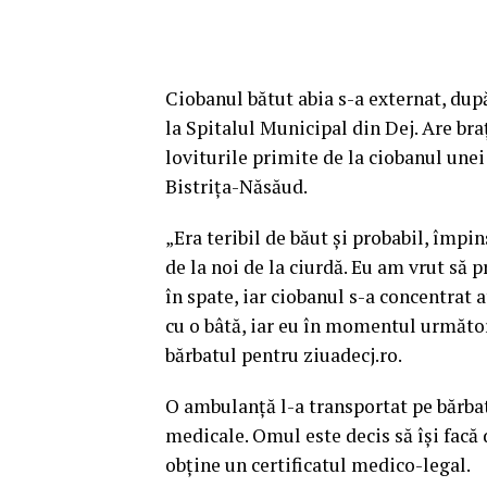
Ciobanul bătut abia s-a externat, dup
la Spitalul Municipal din Dej. Are braţ
loviturile primite de la ciobanul unei
Bistriţa-Năsăud.
„Era teribil de băut şi probabil, împin
de la noi de la ciurdă. Eu am vrut să 
în spate, iar ciobanul s-a concentrat 
cu o bâtă, iar eu în momentul următo
bărbatul pentru ziuadecj.ro.
O ambulanță l-a transportat pe bărbat
medicale. Omul este decis să își facă 
obţine un certificatul medico-legal.