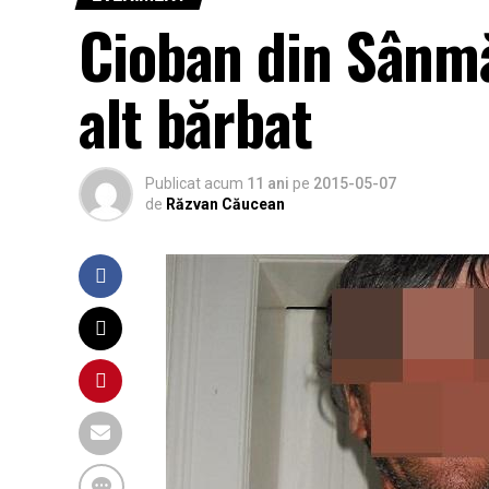
Cioban din Sânmă
alt bărbat
Publicat acum
11 ani
pe
2015-05-07
de
Răzvan Căucean