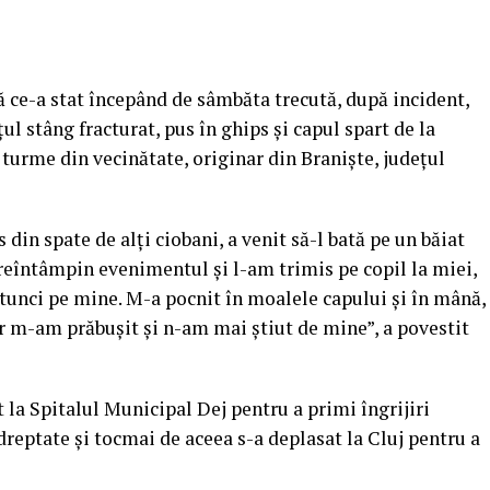
ă ce-a stat începând de sâmbăta trecută, după incident,
ul stâng fracturat, pus în ghips şi capul spart de la
 turme din vecinătate, originar din Branişte, judeţul
s din spate de alţi ciobani, a venit să-l bată pe un băiat
preîntâmpin evenimentul şi l-am trimis pe copil la miei,
atunci pe mine. M-a pocnit în moalele capului şi în mână,
r m-am prăbuşit şi n-am mai ştiut de mine”, a povestit
 la Spitalul Municipal Dej pentru a primi îngrijiri
dreptate și tocmai de aceea s-a deplasat la Cluj pentru a