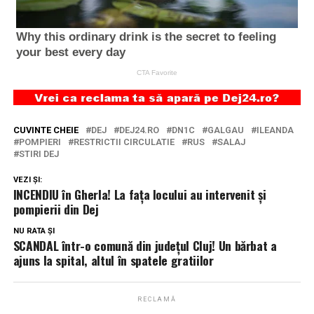
CUVINTE CHEIE
DEJ
DEJ24.RO
DN1C
GALGAU
ILEANDA
POMPIERI
RESTRICTII CIRCULATIE
RUS
SALAJ
STIRI DEJ
VEZI ȘI:
INCENDIU în Gherla! La fața locului au intervenit și
pompierii din Dej
NU RATA ȘI
SCANDAL într-o comună din județul Cluj! Un bărbat a
ajuns la spital, altul în spatele gratiilor
RECLAMĂ