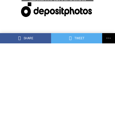
SHARE
TWEET
ACASĂ
DESPRE DEJ24.RO
CONTACT
RECLAMA TA PE DEJ24.RO
TERMENI, CONDIŢII ȘI CONFIDENȚIALITATE
Copyright © 2015 Dej24.ro. Toate drepturile rezervate.