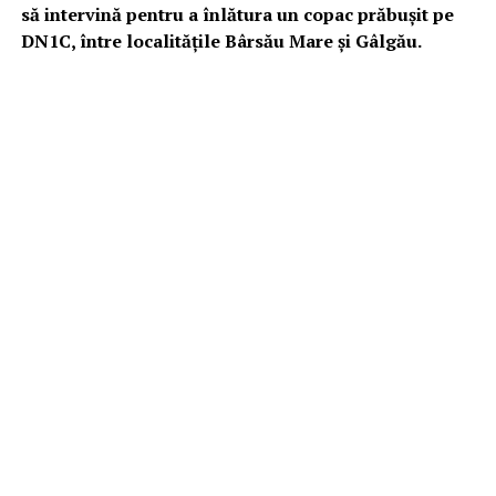
să intervină pentru a înlătura un copac prăbuşit pe
DN1C, între localităţile Bârsău Mare şi Gâlgău.