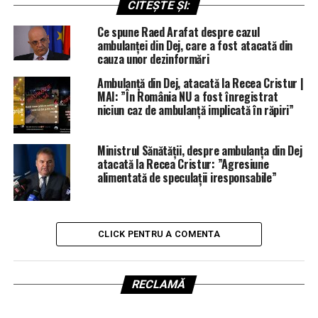
CITEȘTE ȘI:
Ce spune Raed Arafat despre cazul
ambulanței din Dej, care a fost atacată din
cauza unor dezinformări
Ambulanță din Dej, atacată la Recea Cristur |
MAI: ”În România NU a fost înregistrat
niciun caz de ambulanță implicată în răpiri”
Ministrul Sănătății, despre ambulanța din Dej
atacată la Recea Cristur: ”Agresiune
alimentată de speculații iresponsabile”
CLICK PENTRU A COMENTA
RECLAMĂ