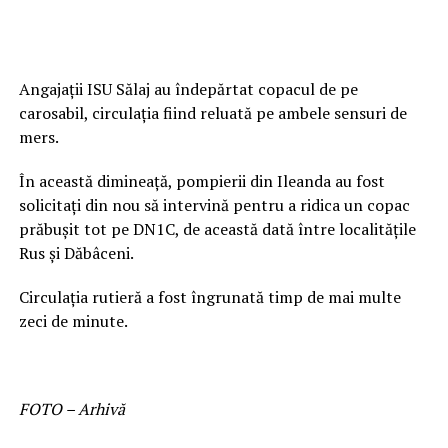
Angajații ISU Sălaj au îndepărtat copacul de pe
carosabil, circulaţia fiind reluată pe ambele sensuri de
mers.
În această dimineață, pompierii din Ileanda au fost
solicitaţi din nou să intervină pentru a ridica un copac
prăbuşit tot pe DN1C, de această dată între localităţile
Rus şi Dăbâceni.
Circulația rutieră a fost îngrunată timp de mai multe
zeci de minute.
FOTO – Arhivă