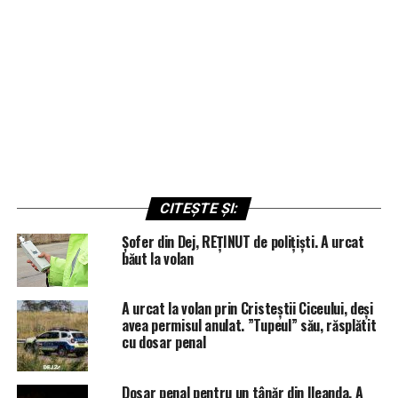
CITEȘTE ȘI:
Șofer din Dej, REȚINUT de polițiști. A urcat
băut la volan
A urcat la volan prin Cristeștii Ciceului, deși
avea permisul anulat. ”Tupeul” său, răsplătit
cu dosar penal
Dosar penal pentru un tânăr din Ileanda. A