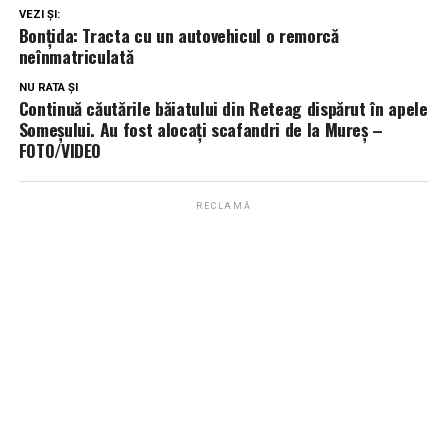
VEZI ȘI:
Bonțida: Tracta cu un autovehicul o remorcă
neînmatriculată
NU RATA ȘI
Continuă căutările băiatului din Reteag dispărut în apele
Someșului. Au fost alocați scafandri de la Mureș –
FOTO/VIDEO
RECLAMĂ