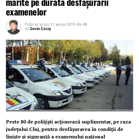
mărite pe durata desfășurării
examenelor
Publicat acum
11 ani
pe
2015-06-08
de
Dorin Cociș
Peste 80 de poliţişti acţionează suplimentar, pe raza
județului Cluj, pentru desfăşurarea în condiţii de
linişte şi siguranţă a examenului naţional