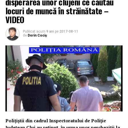
disperarea unor clujeni ce cautau
locuri de muncă în străinătate –
VIDEO
Publicat acum
9 ani
pe
2017-08-11
de
Dorin Cociș
Poliţiştii din cadrul Inspectoratului de Poliţie
Judeţean Cluj au reţinut, în urma unor percheziţii la