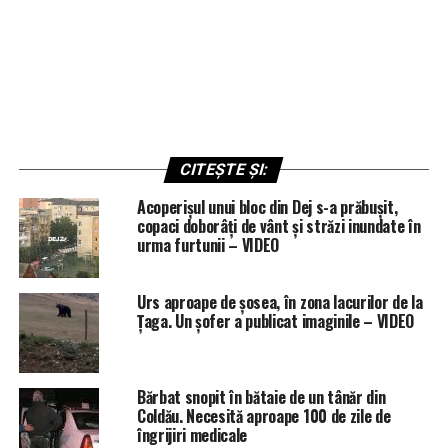
CITEȘTE ȘI:
Acoperișul unui bloc din Dej s-a prăbușit,
copaci doborâți de vânt și străzi inundate în
urma furtunii – VIDEO
Urs aproape de șosea, în zona lacurilor de la
Țaga. Un șofer a publicat imaginile – VIDEO
Bărbat snopit în bătaie de un tânăr din
Coldău. Necesită aproape 100 de zile de
îngrijiri medicale