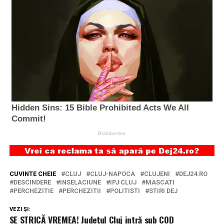
CUVINTE CHEIE
CLUJ
CLUJ-NAPOCA
CLUJENI
DEJ24.RO
DESCINDERE
INSELACIUNE
IPJ CLUJ
MASCATI
PERCHEZITIE
PERCHEZITII
POLITISTI
STIRI DEJ
VEZI ȘI:
SE STRICĂ VREMEA! Județul Cluj intră sub COD