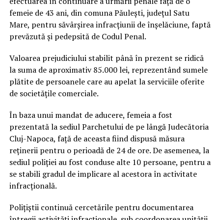
efectuarea în continuare a urmării penale faţă de o
femeie de 43 ani, din comuna Păuleşti, judeţul Satu
Mare, pentru săvârşirea infracţiunii de înşelăciune, faptă
prevăzută şi pedepsită de Codul Penal.
Valoarea prejudiciului stabilit până în prezent se ridică
la suma de aproximativ 85.000 lei, reprezentând sumele
plătite de persoanele care au apelat la serviciile oferite
de societăţile comerciale.
În baza unui mandat de aducere, femeia a fost
prezentată la sediul Parchetului de pe lângă Judecătoria
Cluj-Napoca, faţă de aceasta fiind dispusă măsura
reţinerii pentru o perioadă de 24 de ore. De asemenea, la
sediul poliţiei au fost conduse alte 10 persoane, pentru a
se stabili gradul de implicare al acestora în activitate
infracţională.
Poliţiştii continuă cercetările pentru documentarea
întregii activităţi infracţionale, sub coordonarea unităţii