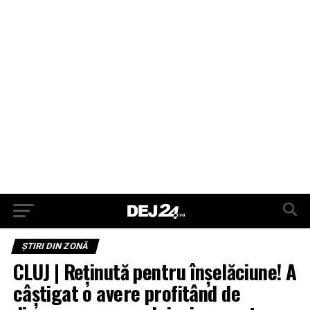
ŞTIRI DIN ZONĂ
CLUJ | Reţinută pentru înşelăciune! A
câştigat o avere profitând de