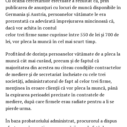
Cu ocazia cercetărilor efectuate a rezultat că, prin
publicarea de anunţuri cu locuri de muncă disponibile în
Germania şi Austria, persoanelor vătămate le era
prezentată ca adevărată împrejurarea mincinoasă că,
dacă vor achita în contul
celor trei firme sume cuprinse între 550 de lei şi 700 de
lei, vor pleca la muncă în cel mai scurt timp.
Profitând de dorinţa persoanelor vătămate de a pleca la
muncă cât mai curând, precum şi de faptul că
majoritatea din acestea nu citeau condiţiile contractelor
de mediere şi de secretariat încheiate cu cele trei
societăţi, administratorul de fapt al celor trei firme,
menţinea în eroare clienţii că vor pleca la muncă, până
la expirarea perioadei precizate în contratele de
mediere, după care firmele erau radiate pentru a li se
pierde urma.
În baza probatoriului administrat, procurorul a dispus