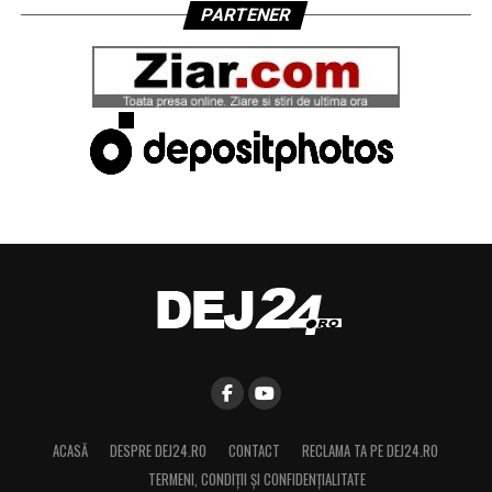
PARTENER
ACASĂ
DESPRE DEJ24.RO
CONTACT
RECLAMA TA PE DEJ24.RO
TERMENI, CONDIŢII ȘI CONFIDENȚIALITATE