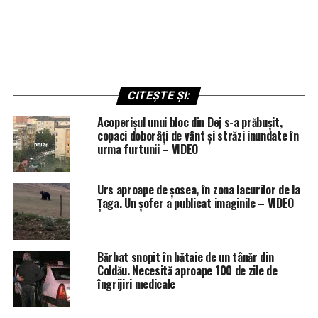
CITEȘTE ȘI:
Acoperișul unui bloc din Dej s-a prăbușit,
copaci doborâți de vânt și străzi inundate în
urma furtunii – VIDEO
Urs aproape de șosea, în zona lacurilor de la
Țaga. Un șofer a publicat imaginile – VIDEO
Bărbat snopit în bătaie de un tânăr din
Coldău. Necesită aproape 100 de zile de
îngrijiri medicale