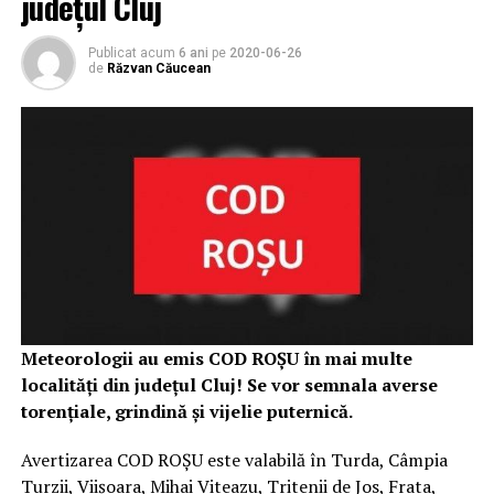
județul Cluj
Publicat acum
6 ani
pe
2020-06-26
de
Răzvan Căucean
Meteorologii au emis COD ROȘU în mai multe
localități din județul Cluj! Se vor semnala averse
torențiale, grindină și vijelie puternică.
Avertizarea COD ROȘU este valabilă în Turda, Câmpia
Turzii, Viișoara, Mihai Viteazu, Tritenii de Jos, Frata,