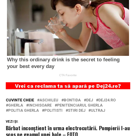
CUVINTE CHEIE
ASCHILEU
BONTIDA
DEJ
DEJ24.RO
GHERLA
INCHISOARE
PENITENCIARUL GHERLA
POLITIA GHERLA
POLITISTI
STIRI DEJ
ULTRAJ
VEZI ȘI:
Bărbat inconștient în urma electrocutării. Pompierii l-au
scos pe geamul unei hale – FOTO