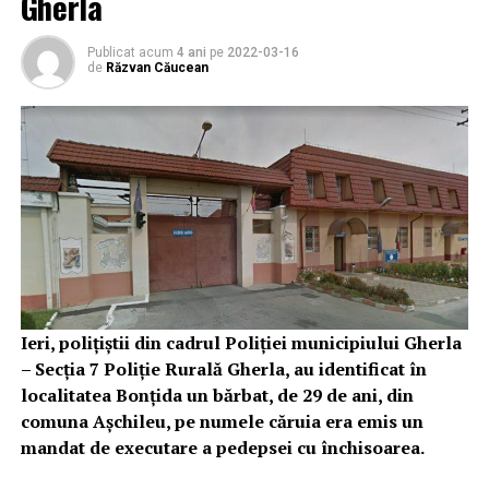
Gherla
Publicat acum
4 ani
pe
2022-03-16
de
Răzvan Căucean
Ieri, poliţiştii din cadrul Poliției municipiului Gherla
– Secția 7 Poliție Rurală Gherla, au identificat în
localitatea Bonțida un bărbat, de 29 de ani, din
comuna Așchileu, pe numele căruia era emis un
mandat de executare a pedepsei cu închisoarea.