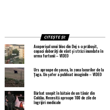
CITEȘTE ȘI:
Acoperișul unui bloc din Dej s-a prăbușit,
copaci doborâți de vânt și străzi inundate în
urma furtunii – VIDEO
Urs aproape de șosea, în zona lacurilor de la
Țaga. Un șofer a publicat imaginile – VIDEO
Bărbat snopit în bătaie de un tânăr din
Coldău. Necesită aproape 100 de zile de
îngrijiri medicale