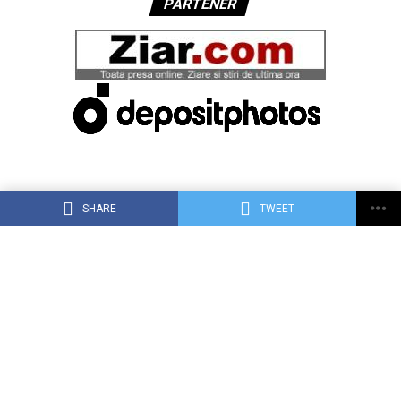
PARTENER
SHARE
TWEET
ACASĂ
DESPRE DEJ24.RO
CONTACT
RECLAMA TA PE DEJ24.RO
TERMENI, CONDIŢII ȘI CONFIDENȚIALITATE