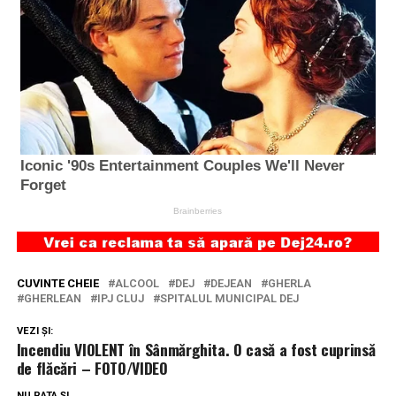
CUVINTE CHEIE
ALCOOL
DEJ
DEJEAN
GHERLA
GHERLEAN
IPJ CLUJ
SPITALUL MUNICIPAL DEJ
VEZI ȘI:
Incendiu VIOLENT în Sânmărghita. O casă a fost cuprinsă
de flăcări – FOTO/VIDEO
NU RATA ȘI