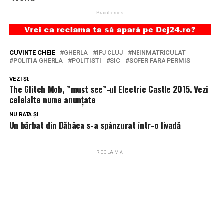
CUVINTE CHEIE
GHERLA
IPJ CLUJ
NEINMATRICULAT
POLITIA GHERLA
POLITISTI
SIC
SOFER FARA PERMIS
VEZI ȘI:
The Glitch Mob, ”must see”-ul Electric Castle 2015. Vezi
celelalte nume anunțate
NU RATA ȘI
Un bărbat din Dăbâca s-a spânzurat într-o livadă
RECLAMĂ