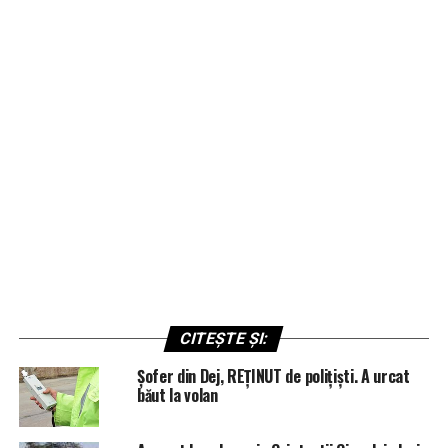
CITEȘTE ȘI:
Șofer din Dej, REȚINUT de polițiști. A urcat
băut la volan