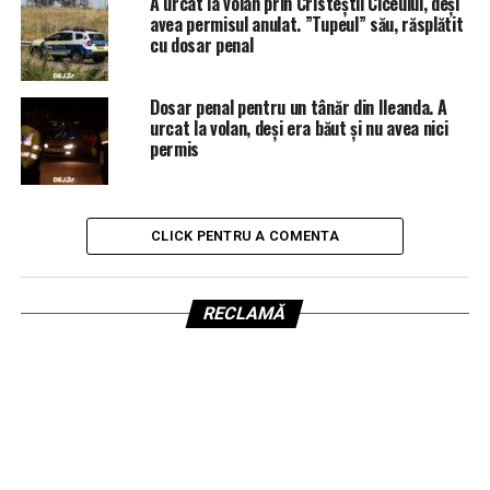
A urcat la volan prin Cristeștii Ciceului, deși
avea permisul anulat. ”Tupeul” său, răsplătit
cu dosar penal
Dosar penal pentru un tânăr din Ileanda. A
urcat la volan, deși era băut și nu avea nici
permis
CLICK PENTRU A COMENTA
RECLAMĂ