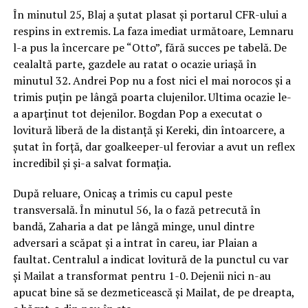
În minutul 25, Blaj a șutat plasat și portarul CFR-ului a
respins in extremis. La faza imediat următoare, Lemnaru
l-a pus la încercare pe “Otto”, fără succes pe tabelă. De
cealaltă parte, gazdele au ratat o ocazie uriașă în
minutul 32. Andrei Pop nu a fost nici el mai norocos și a
trimis puțin pe lângă poarta clujenilor. Ultima ocazie le-
a aparținut tot dejenilor. Bogdan Pop a executat o
lovitură liberă de la distanță și Kereki, din întoarcere, a
șutat în forță, dar goalkeeper-ul feroviar a avut un reflex
incredibil și și-a salvat formația.
După reluare, Onicaș a trimis cu capul peste
transversală. În minutul 56, la o fază petrecută în
bandă, Zaharia a dat pe lângă minge, unul dintre
adversari a scăpat și a intrat în careu, iar Plaian a
faultat. Centralul a indicat lovitură de la punctul cu var
și Mailat a transformat pentru 1-0. Dejenii nici n-au
apucat bine să se dezmeticească și Mailat, de pe dreapta,