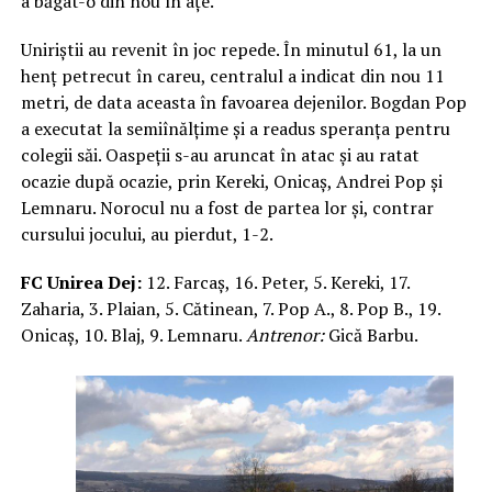
a băgat-o din nou în ațe.
Uniriștii au revenit în joc repede. În minutul 61, la un
henț petrecut în careu, centralul a indicat din nou 11
metri, de data aceasta în favoarea dejenilor. Bogdan Pop
a executat la semiînălțime și a readus speranța pentru
colegii săi. Oaspeții s-au aruncat în atac și au ratat
ocazie după ocazie, prin Kereki, Onicaș, Andrei Pop și
Lemnaru. Norocul nu a fost de partea lor și, contrar
cursului jocului, au pierdut, 1-2.
FC Unirea Dej:
12. Farcaș, 16. Peter, 5. Kereki, 17.
Zaharia, 3. Plaian, 5. Cătinean, 7. Pop A., 8. Pop B., 19.
Onicaș, 10. Blaj, 9. Lemnaru.
Antrenor:
Gică Barbu.