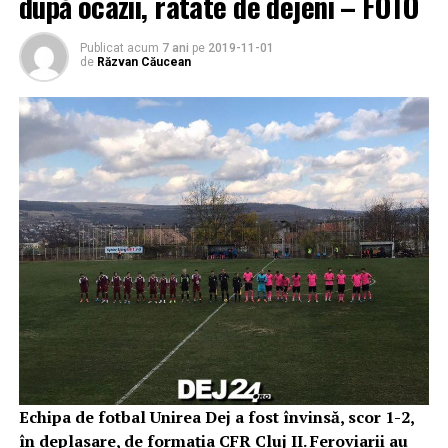
după ocazii, ratate de dejeni – FOTO
Publicat acum
7 ani
pe
2019-11-01
de
Răzvan Căucean
Echipa de fotbal Unirea Dej a fost învinsă, scor 1-2,
în deplasare, de formația CFR Cluj II. Feroviarii au