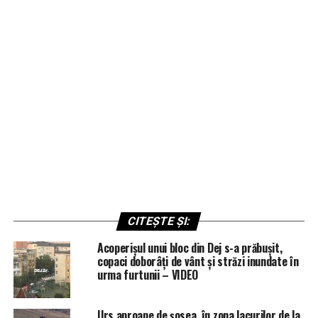
CITEȘTE ȘI:
Acoperișul unui bloc din Dej s-a prăbușit,
copaci doborâți de vânt și străzi inundate în
urma furtunii – VIDEO
Urs aproape de șosea, în zona lacurilor de la