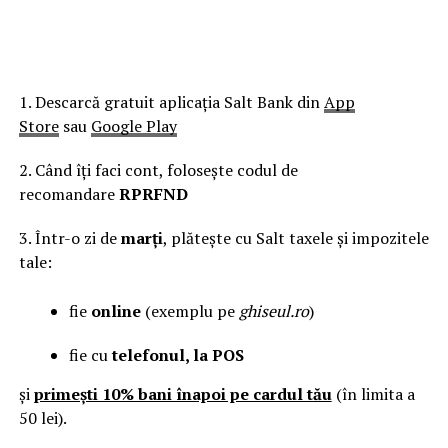
1. Descarcă gratuit aplicația Salt Bank din
App
Store
sau
Google Play
2. Când îți faci cont, folosește codul de
recomandare
RPRFND
3. Într-o zi de
marți
, plătește cu Salt taxele și impozitele
tale:
fie
online
(exemplu pe
ghiseul.ro
)
fie cu
telefonul, la POS
și
primești 10% bani înapoi pe cardul tău
(în limita a
50 lei).