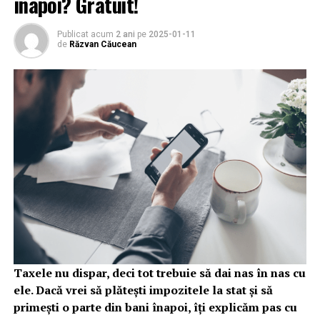
înapoi? Gratuit!
Publicat acum
2 ani
pe
2025-01-11
de
Răzvan Căucean
Taxele nu dispar, deci tot trebuie să dai nas în nas cu
ele. Dacă vrei să plătești impozitele la stat și să
primești o parte din bani înapoi, îți explicăm pas cu