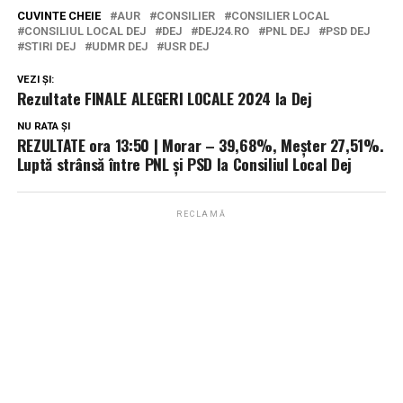
CUVINTE CHEIE
AUR
CONSILIER
CONSILIER LOCAL
CONSILIUL LOCAL DEJ
DEJ
DEJ24.RO
PNL DEJ
PSD DEJ
STIRI DEJ
UDMR DEJ
USR DEJ
VEZI ȘI:
Rezultate FINALE ALEGERI LOCALE 2024 la Dej
NU RATA ȘI
REZULTATE ora 13:50 | Morar – 39,68%, Meșter 27,51%.
Luptă strânsă între PNL și PSD la Consiliul Local Dej
RECLAMĂ