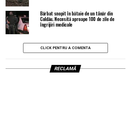
Bărbat snopit în bătaie de un tânăr din
Coldău. Necesită aproape 100 de zile de
îngrijiri medicale
CLICK PENTRU A COMENTA
RECLAMĂ