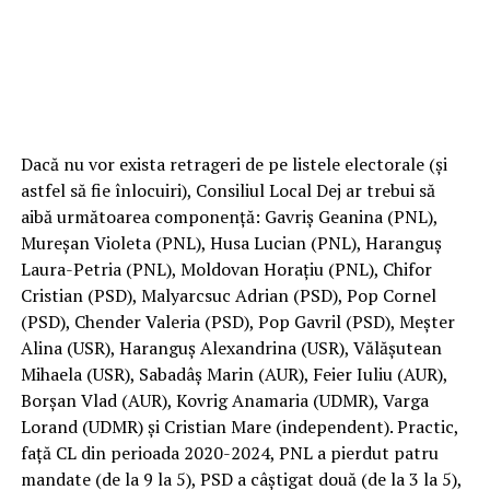
Dacă nu vor exista retrageri de pe listele electorale (și
astfel să fie înlocuiri), Consiliul Local Dej ar trebui să
aibă următoarea componență: Gavriș Geanina (PNL),
Mureșan Violeta (PNL), Husa Lucian (PNL), Haranguș
Laura-Petria (PNL), Moldovan Horațiu (PNL), Chifor
Cristian (PSD), Malyarcsuc Adrian (PSD), Pop Cornel
(PSD), Chender Valeria (PSD), Pop Gavril (PSD), Meșter
Alina (USR), Haranguș Alexandrina (USR), Vălășutean
Mihaela (USR), Sabadâș Marin (AUR), Feier Iuliu (AUR),
Borșan Vlad (AUR), Kovrig Anamaria (UDMR), Varga
Lorand (UDMR) și Cristian Mare (independent). Practic,
față CL din perioada 2020-2024, PNL a pierdut patru
mandate (de la 9 la 5), PSD a câștigat două (de la 3 la 5),