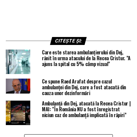
CITEȘTE ȘI:
Care este starea ambulanțierului din Dej,
rănit în urma atacului de la Recea Cristur. ”A
ajuns la spital cu 5% câmp vizual”
Ce spune Raed Arafat despre cazul
ambulanței din Dej, care a fost atacată din
cauza unor dezinformări
Ambulanță din Dej, atacată la Recea Cristur |
MAI: ”În România NU a fost înregistrat
niciun caz de ambulanță implicată în răpiri”