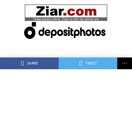
SHARE
TWEET
ACASĂ
DESPRE DEJ24.RO
CONTACT
RECLAMA TA PE DEJ24.RO
TERMENI, CONDIŢII ȘI CONFIDENȚIALITATE