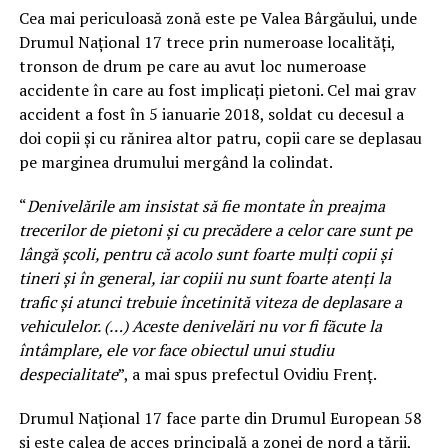
Cea mai periculoasă zonă este pe Valea Bârgăului, unde
Drumul Naţional 17 trece prin numeroase localităţi,
tronson de drum pe care au avut loc numeroase
accidente în care au fost implicaţi pietoni. Cel mai grav
accident a fost în 5 ianuarie 2018, soldat cu decesul a
doi copii şi cu rănirea altor patru, copii care se deplasau
pe marginea drumului mergând la colindat.
“
Denivelările am insistat să fie montate în preajma
trecerilor de pietoni şi cu precădere a celor care sunt pe
lângă şcoli, pentru că acolo sunt foarte mulţi copii şi
tineri şi în general, iar copiii nu sunt foarte atenţi la
trafic şi atunci trebuie încetinită viteza de deplasare a
vehiculelor. (…) Aceste denivelări nu vor fi făcute la
întâmplare, ele vor face obiectul unui studiu
despecialitate
”, a mai spus prefectul Ovidiu Frenţ.
Drumul Naţional 17 face parte din Drumul European 58
şi este calea de acces principală a zonei de nord a ţării,