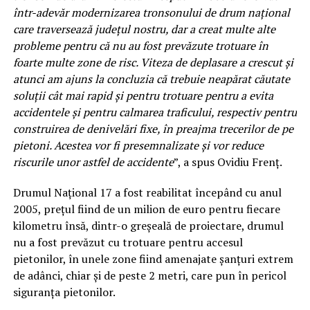
într-adevăr modernizarea tronsonului de drum naţional
care traversează judeţul nostru, dar a creat multe alte
probleme pentru că nu au fost prevăzute trotuare în
foarte multe zone de risc. Viteza de deplasare a crescut şi
atunci am ajuns la concluzia că trebuie neapărat căutate
soluţii cât mai rapid şi pentru trotuare pentru a evita
accidentele şi pentru calmarea traficului, respectiv pentru
construirea de denivelări fixe, în preajma trecerilor de pe
pietoni. Acestea vor fi presemnalizate şi vor reduce
riscurile unor astfel de accidente
”, a spus Ovidiu Frenţ.
Drumul Naţional 17 a fost reabilitat începând cu anul
2005, preţul fiind de un milion de euro pentru fiecare
kilometru însă, dintr-o greşeală de proiectare, drumul
nu a fost prevăzut cu trotuare pentru accesul
pietonilor, în unele zone fiind amenajate şanţuri extrem
de adânci, chiar şi de peste 2 metri, care pun în pericol
siguranţa pietonilor.