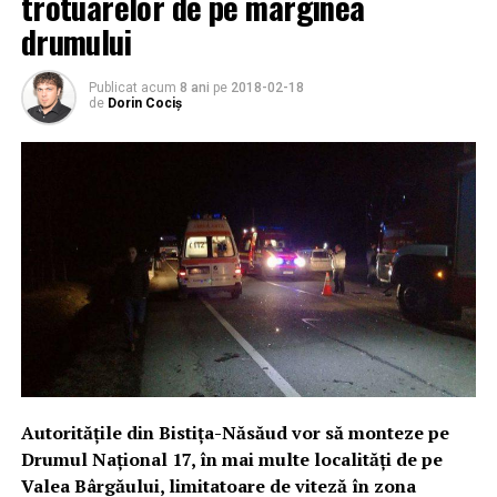
trotuarelor de pe marginea
drumului
Publicat acum
8 ani
pe
2018-02-18
de
Dorin Cociș
Autorităţile din Bistiţa-Năsăud vor să monteze pe
Drumul Naţional 17, în mai multe localităţi de pe
Valea Bârgăului, limitatoare de viteză în zona