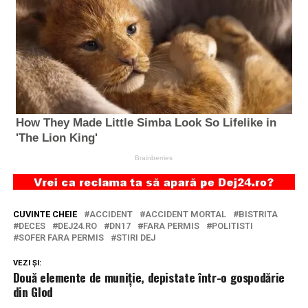
CUVINTE CHEIE
ACCIDENT
ACCIDENT MORTAL
BISTRITA
DECES
DEJ24.RO
DN17
FARA PERMIS
POLITISTI
SOFER FARA PERMIS
STIRI DEJ
VEZI ȘI:
Două elemente de muniție, depistate într-o gospodărie
din Glod