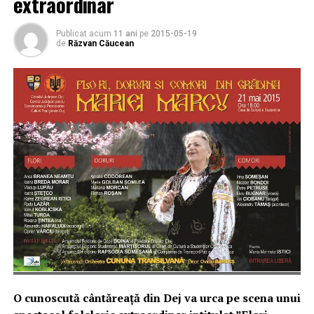
extraordinar
Publicat acum
11 ani
pe
2015-05-19
de
Răzvan Căucean
O cunoscută cântăreață din Dej va urca pe scena unui