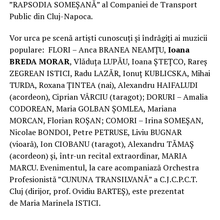
”RAPSODIA SOMEȘANĂ” al Companiei de Transport
Public din Cluj-Napoca.
Vor urca pe scenă artiști cunoscuți și îndrăgiți ai muzicii
populare: FLORI – Anca BRANEA NEAMȚU,
Ioana
BREDA MORAR
, Vlăduța LUPĂU, Ioana ȘTEȚCO, Rareș
ZEGREAN ISTICI, Radu LAZĂR, Ionuț KUBLICSKA, Mihai
TURDA, Roxana ȚINTEA (nai), Alexandru HAIFALUDI
(acordeon), Ciprian VÂRCIU (taragot); DORURI – Amalia
CODOREAN, Maria GOLBAN ȘOMLEA, Mariana
MORCAN, Florian ROȘAN; COMORI – Irina SOMEȘAN,
Nicolae BONDOI, Petre PETRUSE, Liviu BUGNAR
(vioară), Ion CIOBANU (taragot), Alexandru TĂMAȘ
(acordeon) și, într-un recital extraordinar, MARIA
MARCU. Evenimentul, la care acompaniază Orchestra
Profesionistă ”CUNUNA TRANSILVANĂ” a C.J.C.P.C.T.
Cluj (dirijor, prof. Ovidiu BARTEȘ), este prezentat
de Maria Marinela ISTICI.