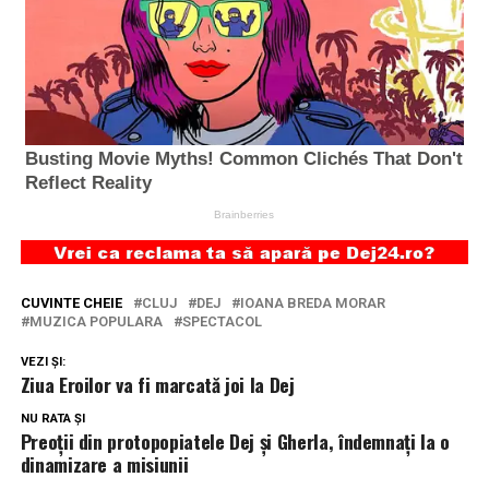
CUVINTE CHEIE
CLUJ
DEJ
IOANA BREDA MORAR
MUZICA POPULARA
SPECTACOL
VEZI ȘI:
Ziua Eroilor va fi marcată joi la Dej
NU RATA ȘI
Preoții din protopopiatele Dej și Gherla, îndemnați la o
dinamizare a misiunii