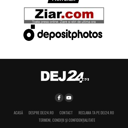
ACASĂ
DESPRE DEJ24.RO
CONTACT
RECLAMA TA PE DEJ24.RO
TERMENI, CONDIŢII ȘI CONFIDENȚIALITATE