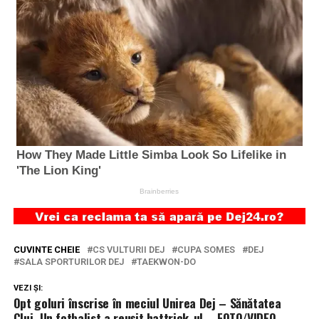
CUVINTE CHEIE
CS VULTURII DEJ
CUPA SOMES
DEJ
SALA SPORTURILOR DEJ
TAEKWON-DO
VEZI ȘI:
Opt goluri înscrise în meciul Unirea Dej – Sănătatea
Cluj. Un fotbalist a reușit hattrick-ul – FOTO/VIDEO