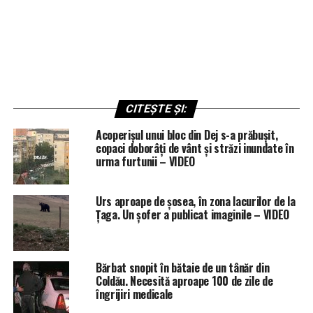
CITEȘTE ȘI:
Acoperișul unui bloc din Dej s-a prăbușit,
copaci doborâți de vânt și străzi inundate în
urma furtunii – VIDEO
Urs aproape de șosea, în zona lacurilor de la
Țaga. Un șofer a publicat imaginile – VIDEO
Bărbat snopit în bătaie de un tânăr din
Coldău. Necesită aproape 100 de zile de
îngrijiri medicale