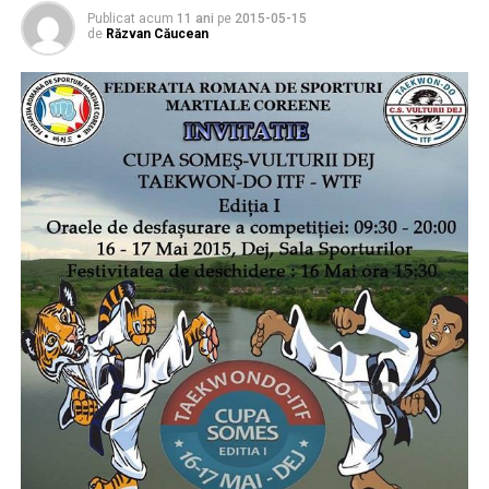
Publicat acum
11 ani
pe
2015-05-15
de
Răzvan Căucean