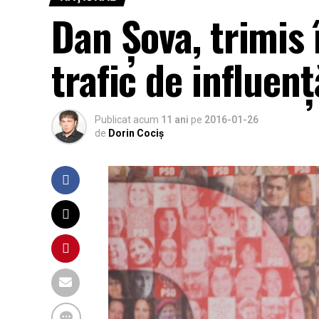
Dan Șova, trimis
trafic de influenț
Publicat acum
11 ani
pe
2016-01-26
de
Dorin Cociș