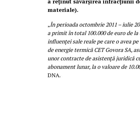
a reţinut săvârşirea infracţiunii 
materiale).
„
În perioada octombrie 2011 – iulie 2
a primit în total 100.000 de euro de l
influenței sale reale pe care o avea pe
de energie termică CET Govora SA, ast
unor contracte de asistență juridică c
abonament lunar, la o valoare de 10.0
DNA.