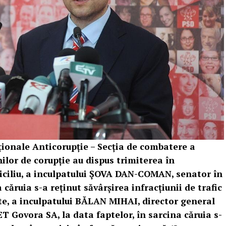
aționale Anticorupție – Secţia de combatere a
nilor de corupţie au dispus trimiterea în
miciliu, a inculpatului ȘOVA DAN-COMAN, senator în
ăruia s-a reţinut săvârşirea infracţiunii de trafic
tate, a inculpatului BĂLAN MIHAI, director general
T Govora SA, la data faptelor, în sarcina căruia s-