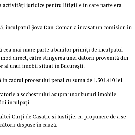
a activități juridice pentru litigiile în care parte era
lă, inculpatul Șova Dan-Coman a încasat un comision în
ă cea mai mare parte a banilor primiți de inculpatul
mod direct, către stingerea unei datorii provenită din
r al unui imobil situat în București.
 în cadrul procesului penal cu suma de 1.301.410 lei.
ratorie a sechestrului asupra unor bunuri imobile
doi inculpați.
altei Curţi de Casaţie şi Justiţie, cu propunere de a se
ătorii dispuse în cauză.