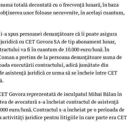
 suma totală decontată cu o frecvenţă lunară, în baza
obținerea unor foloase necuvenite, în același cuantum,
-a spus persoanei denunțătoare că îi poate asigura
ă juridică cu CET Govora SA de tip abonament lunar,
tractului va fi în cuantum de 10.000 euro/lună. În
-Coman a pretins de la persoana denunțătoare suma de
ioada executării contractului, adică jumătate din
de asistență juridică ce urma să se încheie între CET
ă.
 CET Govora reprezentată de inculpatul Mihai Bălan în
atea de avocatură s-a încheiat contractul de asistență
0.000 euro/lună. Contractul s-a încheiat pe o perioada de
a activități juridice pentru litigiile în care parte era CET