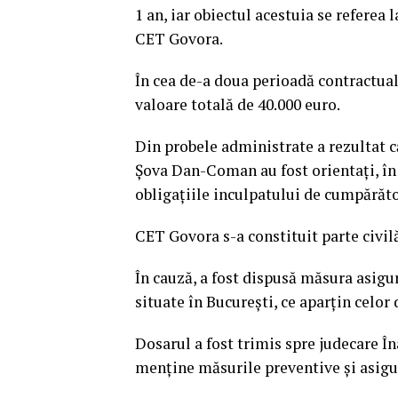
1 an, iar obiectul acestuia se referea l
CET Govora.
În cea de-a doua perioadă contractua
valoare totală de 40.000 euro.
Din probele administrate a rezultat c
Șova Dan-Coman au fost orientați, în 
obligațiile inculpatului de cumpărăto
CET Govora s-a constituit parte civilă
În cauză, a fost dispusă măsura asigu
situate în Bucureşti, ce aparţin celor 
Dosarul a fost trimis spre judecare În
menține măsurile preventive și asigur