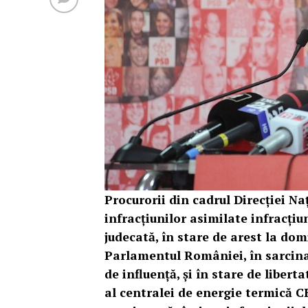
Procurorii din cadrul Direcției N
infracţiunilor asimilate infracţiu
judecată, în stare de arest la do
Parlamentul României, în sarcina c
de influență, și în stare de liber
al centralei de energie termică CE