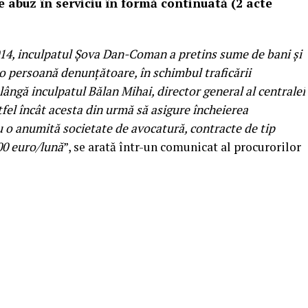
de abuz în serviciu în formă continuată (2 acte
014, inculpatul Șova Dan-Coman a pretins sume de bani și
a o persoană denunțătoare, în schimbul traficării
 lângă inculpatul Bălan Mihai, director general al centralei
fel încât acesta din urmă să asigure încheierea
u o anumită societate de avocatură, contracte de tip
00 euro/lună
”, se arată într-un comunicat al procurorilor