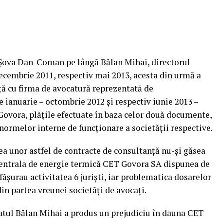
 Șova Dan-Coman pe lângă Bălan Mihai, directorul
ecembrie 2011, respectiv mai 2013, acesta din urmă a
ță cu firma de avocatură reprezentată de
e ianuarie – octombrie 2012 și respectiv iunie 2013 –
Govora, plăţile efectuate în baza celor două documente,
 normelor interne de funcționare a societății respective.
ea unor astfel de contracte de consultanță nu-și găsea
, centrala de energie termică CET Govora SA dispunea de
fășurau activitatea 6 jurişti, iar problematica dosarelor
in partea vreunei societăţi de avocaţi.
atul Bălan Mihai a produs un prejudiciu în dauna CET