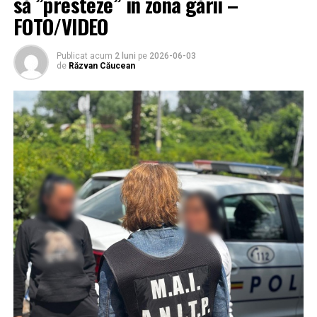
să ”presteze” în zona gării –
FOTO/VIDEO
Publicat acum
2 luni
pe
2026-06-03
de
Răzvan Căucean