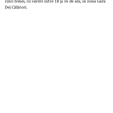
cinci femei, cu vârste între 18 și 36 de ani, în zona Gării
Dej Călători.