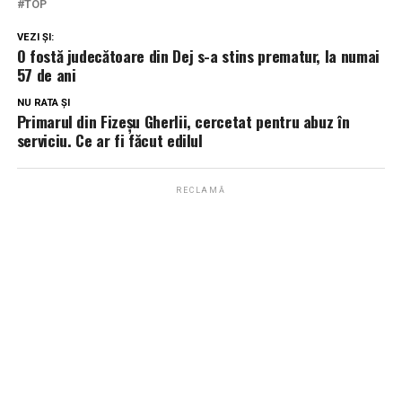
TOP
VEZI ȘI:
O fostă judecătoare din Dej s-a stins prematur, la numai
57 de ani
NU RATA ȘI
Primarul din Fizeșu Gherlii, cercetat pentru abuz în
serviciu. Ce ar fi făcut edilul
RECLAMĂ