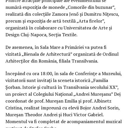
Printre atracțiile principale ale evenimentului se
numără expoziția de monede „Comorile din buzunar”,
realizată din colecțiile Zamora Jenő și Dumitru Nițescu,
precum și expoziția de artă textilă „Arta firelor”,
organizată în colaborare cu Universitatea de Arte și
Design Cluj-Napoca, Secția Textile.
De asemenea, în Sala Mare a Primăriei va putea fi
vizitată „Bienala de Arhitectură” organizată de Ordinul
Arhitecților din România, filiala Transilvania.
Începând cu ora 18:00, în sala de Conferințe a Muzeului,
vizitatorii sunt invitați la sceneta istorică „Familia
Șorban. Istorie și cultură în Transilvania secolului XX”,
un proiect al Colegiului Național „Andrei Mureșanu” Dej
coordonat de prof. Mureșan Emilia și prof. Albinetz
Cristina, realizat împreună cu elevii Bojor Andrei Sorin,
Mureșan Theodor Andrei și Huci Victor Gabriel.
Momentul va fi completat de acompaniamentul muzical