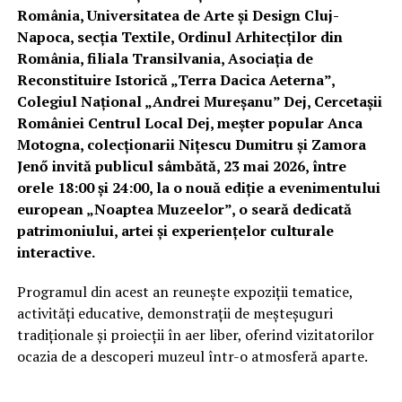
România, Universitatea de Arte și Design Cluj-
Napoca, secția Textile, Ordinul Arhitecților din
România, filiala Transilvania, Asociația de
Reconstituire Istorică „Terra Dacica Aeterna”,
Colegiul Național „Andrei Mureșanu” Dej, Cercetașii
României Centrul Local Dej, meșter popular Anca
Motogna, colecționarii Nițescu Dumitru și Zamora
Jenő invită publicul sâmbătă, 23 mai 2026, între
orele 18:00 și 24:00, la o nouă ediție a evenimentului
european „Noaptea Muzeelor”, o seară dedicată
patrimoniului, artei și experiențelor culturale
interactive.
Programul din acest an reunește expoziții tematice,
activități educative, demonstrații de meșteșuguri
tradiționale și proiecții în aer liber, oferind vizitatorilor
ocazia de a descoperi muzeul într-o atmosferă aparte.