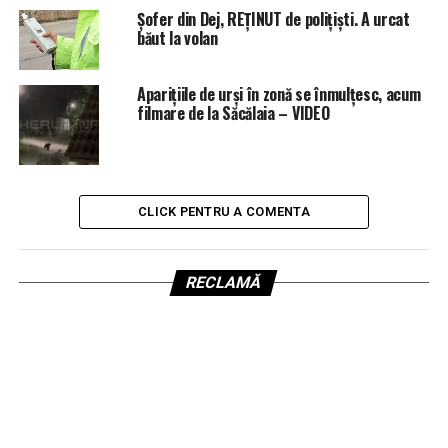
Șofer din Dej, REȚINUT de polițiști. A urcat
băut la volan
Aparițiile de urși în zonă se înmulțesc, acum
filmare de la Săcălaia – VIDEO
CLICK PENTRU A COMENTA
RECLAMĂ