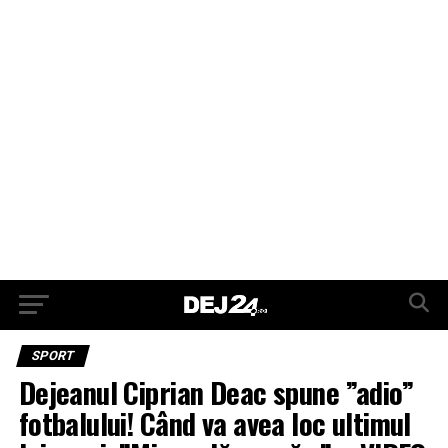
SPORT
Dejeanul Ciprian Deac spune ”adio”
fotbalului! Când va avea loc ultimul