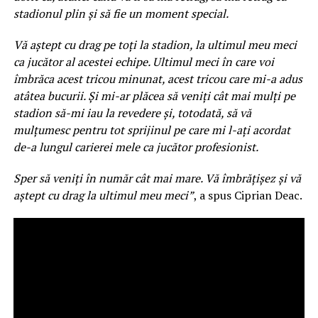
stadionul plin și să fie un moment special.
Vă aștept cu drag pe toți la stadion, la ultimul meu meci
ca jucător al acestei echipe. Ultimul meci în care voi
îmbrăca acest tricou minunat, acest tricou care mi-a adus
atâtea bucurii. Și mi-ar plăcea să veniți cât mai mulți pe
stadion să-mi iau la revedere și, totodată, să vă
mulțumesc pentru tot sprijinul pe care mi l-ați acordat
de-a lungul carierei mele ca jucător profesionist.
Sper să veniți în număr cât mai mare. Vă îmbrățișez și vă
aștept cu drag la ultimul meu meci”
, a spus Ciprian Deac.