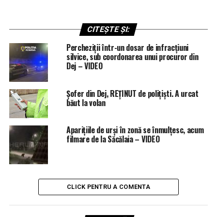
CITEȘTE ȘI:
Percheziții într-un dosar de infracțiuni
silvice, sub coordonarea unui procuror din
Dej – VIDEO
Șofer din Dej, REȚINUT de polițiști. A urcat
băut la volan
Aparițiile de urși în zonă se înmulțesc, acum
filmare de la Săcălaia – VIDEO
CLICK PENTRU A COMENTA