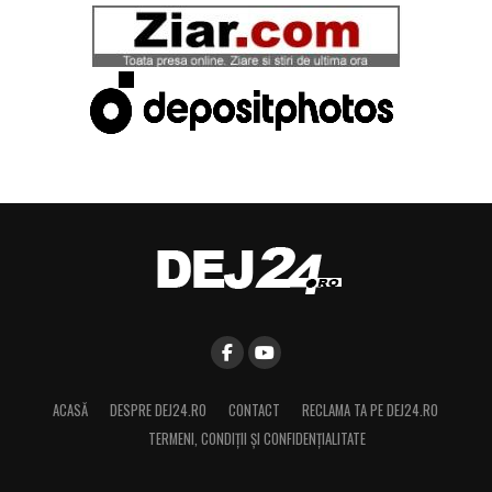
ACASĂ
DESPRE DEJ24.RO
CONTACT
RECLAMA TA PE DEJ24.RO
TERMENI, CONDIŢII ȘI CONFIDENȚIALITATE