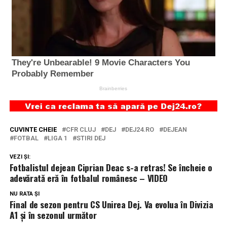
CUVINTE CHEIE
CFR CLUJ
DEJ
DEJ24.RO
DEJEAN
FOTBAL
LIGA 1
STIRI DEJ
VEZI ȘI:
Fotbalistul dejean Ciprian Deac s-a retras! Se încheie o
adevărată eră în fotbalul românesc – VIDEO
NU RATA ȘI
Final de sezon pentru CS Unirea Dej. Va evolua în Divizia
A1 și în sezonul următor