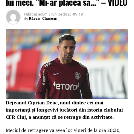
lui meci. ”Mi-ar plăcea să…” – VIDEO
Publicat acum
3 luni
pe
2026-05-18
de
Răzvan Căucean
Dejeanul Ciprian Deac, unul dintre cei mai
importanți și longevivi jucători din istoria clubului
CFR Cluj, a anunțat că se retrage din activitate.
Meciul de retragere va avea loc vineri de la ora 20:30,