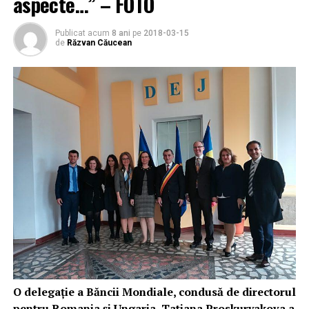
aspecte…” – FOTO
Publicat acum
8 ani
pe
2018-03-15
de
Răzvan Căucean
O delegație a Băncii Mondiale, condusă de directorul
pentru Romania și Ungaria, Tatiana Proskuryakova a