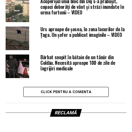
Acoperișul unui bloc din Dej s-a prăbușit,
copaci doborâți de vânt și străzi inundate în
urma furtunii – VIDEO
Urs aproape de șosea, în zona lacurilor de la
Țaga. Un șofer a publicat imaginile – VIDEO
Bărbat snopit în bătaie de un tânăr din
Coldău. Necesită aproape 100 de zile de
îngrijiri medicale
CLICK PENTRU A COMENTA
RECLAMĂ