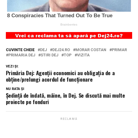
CUVINTE CHEIE
DEJ
DEJ24.RO
MORAR COSTAN
PRIMAR
PRIMARIA DEJ
STIRI DEJ
TOP
VIZITA
VEZI ȘI:
Primăria Dej: Agenții economici au obligația de a
obține/prelungi acordul de funcționare
NU RATA ȘI
Ședință de îndată, mâine, în Dej. Se discută mai multe
proiecte pe fonduri
RECLAMĂ