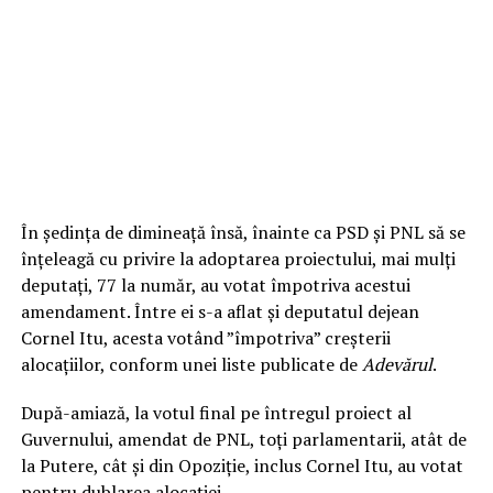
În şedinţa de dimineaţă însă, înainte ca PSD şi PNL să se
înţeleagă cu privire la adoptarea proiectului, mai mulţi
deputaţi, 77 la număr, au votat împotriva acestui
amendament. Între ei s-a aflat și deputatul dejean
Cornel Itu, acesta votând ”împotriva” creșterii
alocațiilor, conform unei liste publicate de
Adevărul
.
După-amiază, la votul final pe întregul proiect al
Guvernului, amendat de PNL, toţi parlamentarii, atât de
la Putere, cât şi din Opoziţie, inclus Cornel Itu, au votat
pentru dublarea alocaţiei.