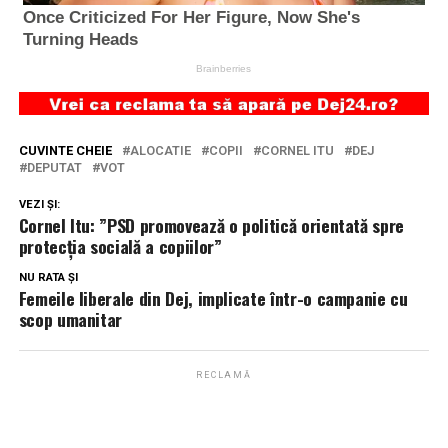
CUVINTE CHEIE
ALOCATIE
COPII
CORNEL ITU
DEJ
DEPUTAT
VOT
VEZI ȘI:
Cornel Itu: ”PSD promovează o politică orientată spre
protecţia socială a copiilor”
NU RATA ȘI
Femeile liberale din Dej, implicate într-o campanie cu
scop umanitar
RECLAMĂ