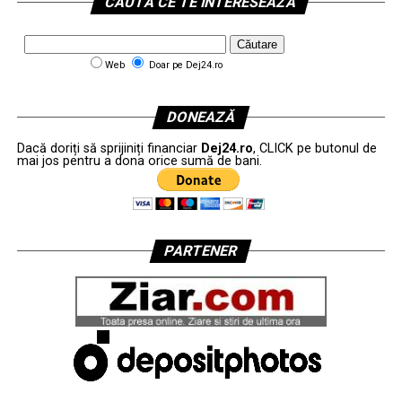
CAUTĂ CE TE INTERESEAZĂ
Web
Doar pe Dej24.ro
DONEAZĂ
Dacă doriți să sprijiniți financiar
Dej24.ro
, CLICK pe butonul de
mai jos pentru a dona orice sumă de bani.
PARTENER