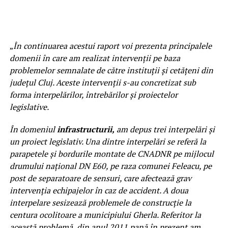
„
În continuarea acestui raport voi prezenta principalele
domenii în care am realizat intervenții pe baza
problemelor semnalate de către instituții și cetățeni din
județul Cluj. Aceste intervenții s-au concretizat sub
forma interpelărilor, întrebărilor și proiectelor
legislative.
În domeniul
infrastructurii,
am depus trei interpelări și
un proiect legislativ. Una dintre interpelări se referă la
parapetele şi bordurile montate de CNADNR pe mijlocul
drumului naţional DN E60, pe raza comunei Feleacu, pe
post de separatoare de sensuri, care afectează grav
intervenţia echipajelor în caz de accident. A doua
interpelare sesizează problemele de construcţie la
centura ocolitoare a municipiului Gherla. Referitor la
această problemă, din anul 2011 pană în prezent am