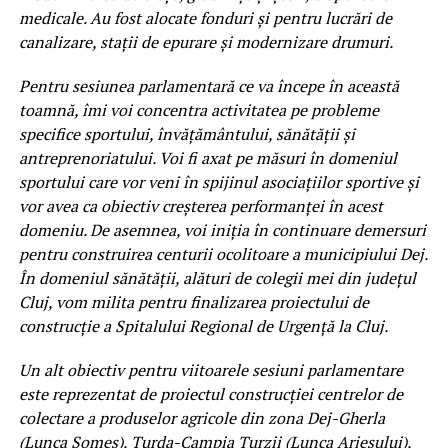
medicale. Au fost alocate fonduri și pentru lucrări de
canalizare, stații de epurare și modernizare drumuri.
Pentru sesiunea parlamentară ce va începe în această
toamnă, îmi voi concentra activitatea pe probleme
specifice sportului, învățământului, sănătății și
antreprenoriatului. Voi fi axat pe măsuri în domeniul
sportului care vor veni în spijinul asociațiilor sportive și
vor avea ca obiectiv creșterea performanței în acest
domeniu. De asemnea, voi iniția în continuare demersuri
pentru construirea centurii ocolitoare a municipiului Dej.
În domeniul sănătății, alături de colegii mei din județul
Cluj, vom milita pentru finalizarea proiectului de
construcție a Spitalului Regional de Urgență la Cluj.
Un alt obiectiv pentru viitoarele sesiuni parlamentare
este reprezentat de proiectul construcției centrelor de
colectare a produselor agricole din zona Dej-Gherla
(Lunca Someș), Turda-Campia Turzii (Lunca Arieșului),