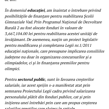
În domeniul
educației
, am înaintat o întrebare privind
posibilitățile de finanțare pentru reabilitarea Școlii
Gimnaziale Vad. Prin Programul Național de Dezvoltare
Rurală 2 au fost alocate fonduri în valoare de
3,667,104.00 lei pentru reabilitarea acestei unități de
învățămant. De asemenea, susțin un proiect legislativ
pentru modificarea şi completarea Legii nr.1/2011
educaţiei naţionale, care presupune implicarea consiliilor
județene nu doar în organizarea concursurilor și a
olimpiadelor, ci și în finanțarea premiilor pentru
olimpici.
Pentru
sectorul public
, sunt în favoarea creșterilor
salariale, iar acest sprijin s-a manifestat atat prin
semnarea Proiectului Legii cadru privind salarizarea
personalului plătit din fonduri publice, cat și prin
inițierea unei întrebări prin care am propus creșterea
salariilor preoților care slujesc în spitale.