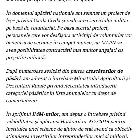
În domeniul apărării naționale am semnat un proiect de
lege privind Garda Civilă şi realizarea serviciului militar
pe bază de voluntariat. Pe baza acestui proiect,
persoanele care vor desfășura activități de voluntariat vor
beneficia de vechime în campul muncii, iar MAPN va
avea posibilitatea contractării mai multor angajați cu
pregătire militară.
După numeroase sesizări din partea
crescătorilor de
păsări
, am adresat o întrebare Ministrului Agriculturii și
Dezvoltării Rurale privind necesitatea introducerii
categoriei păsărilor în lista animalelor cu drept de
comercializare.
În sprijinul
IMM-urilor
, am depus o întrebare privind
valabilitatea și aplicarea Hotărarii nr 937/2016 pentru
instituiea unei scheme de ajutor de stat avand ca obiectiv
stimularea investițiilor întreprinderilor mici și mijlocii.