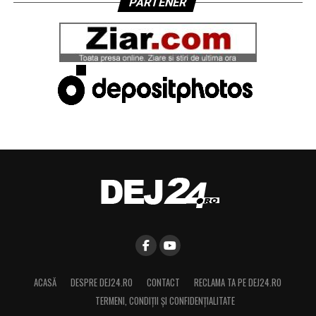
PARTENER
ACASĂ
DESPRE DEJ24.RO
CONTACT
RECLAMA TA PE DEJ24.RO
TERMENI, CONDIŢII ȘI CONFIDENȚIALITATE