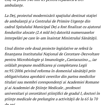
ambulanțe.
La Dej, proiectul modernizării spațiului destinat stației
de ambulanță și a Centrului de Primire Urgențe din
cadrul Spitalului Municipal Dej a fost finalizat cu ajutorul
fondurilor alocate (2.4 mld lei) datorită numeroaselor
interpelări pe care le-am înaintat Ministrului Sănătății.
Unul dintre cele două proiecte legislative se referă la
finanţarea Institutului Naţional de Cercetare-Dezvoltare
pentru Microbiologie şi Imunologie „Cantacuzino „, iar
celălalt propune modificarea şi completarea Legii
nr.95/2006 privind reforma în domeniul sănătăţii prin
obligativitatea aprobării cererilor din partea medicilor
titulari sau membri corespondenți ai Academiei Romane
și ai Academiei de Științe Medicale , profesori
universitari și cercetători științifici de gradul I, doctori în
științe medicale de prelungire a activității de la 65 la 70
de ani.