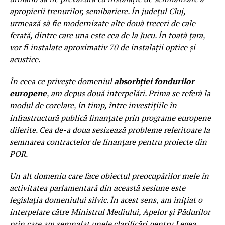
apropierii trenurilor, semibariere. În județul Cluj,
urmează să fie modernizate alte două treceri de cale
ferată, dintre care una este cea de la Jucu. În toată țara,
vor fi instalate aproximativ 70 de instalații optice și
acustice.
În ceea ce privește domeniul
absorbției fondurilor
europene
, am depus două interpelări. Prima se referă la
modul de corelare, în timp, între investiţiile în
infrastructură publică finanţate prin programe europene
diferite. Cea de-a doua sesizează probleme referitoare la
semnarea contractelor de finanțare pentru proiecte din
POR.
Un alt domeniu care face obiectul preocupărilor mele în
activitatea parlamentară din această sesiune este
legislația domeniului silvic. În acest sens, am inițiat o
interpelare către Ministrul Mediului, Apelor și Pădurilor
prin care am semnalat unele clarificări pentru Legea