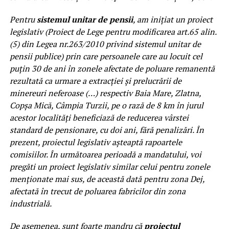
Pentru
sistemul unitar de pensii
, am inițiat un proiect
legislativ (Proiect de Lege pentru modificarea art.65 alin.
(5) din Legea nr.263/2010 privind sistemul unitar de
pensii publice) prin care persoanele care au locuit cel
puțin 30 de ani în zonele afectate de poluare remanentă
rezultată ca urmare a extracției și prelucrării de
minereuri neferoase (…) respectiv Baia Mare, Zlatna,
Copșa Mică, Câmpia Turzii, pe o rază de 8 km în jurul
acestor localități beneficiază de reducerea vârstei
standard de pensionare, cu doi ani, fără penalizări. În
prezent, proiectul legislativ așteaptă rapoartele
comisiilor. În următoarea perioadă a mandatului, voi
pregăti un proiect legislativ similar celui pentru zonele
menționate mai sus, de această dată pentru zona Dej,
afectată în trecut de poluarea fabricilor din zona
industrială.
De asemenea, sunt foarte mandru că
proiectul