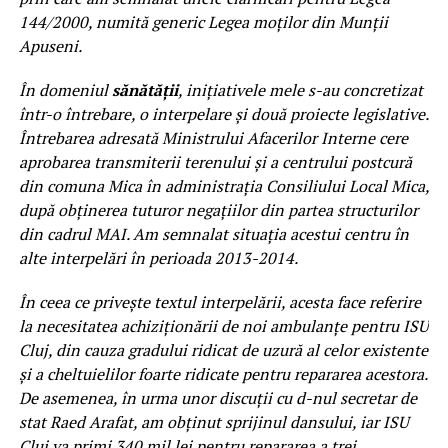
144/2000, numită generic Legea moţilor din Munţii
Apuseni.
În domeniul
sănătății
, inițiativele mele s-au concretizat
într-o întrebare, o interpelare și două proiecte legislative.
Întrebarea adresată Ministrului Afacerilor Interne cere
aprobarea transmiterii terenului și a centrului postcură
din comuna Mica în administrația Consiliului Local Mica,
după obținerea tuturor negațiilor din partea structurilor
din cadrul MAI. Am semnalat situația acestui centru în
alte interpelări în perioada 2013-2014.
În ceea ce privește textul interpelării, acesta face referire
la necesitatea achiziționării de noi ambulanțe pentru ISU
Cluj, din cauza gradului ridicat de uzură al celor existente
și a cheltuielilor foarte ridicate pentru repararea acestora.
De asemenea, în urma unor discuții cu d-nul secretar de
stat Raed Arafat, am obținut sprijinul dansului, iar ISU
Cluj va primi 340 mil lei pentru repararea a trei