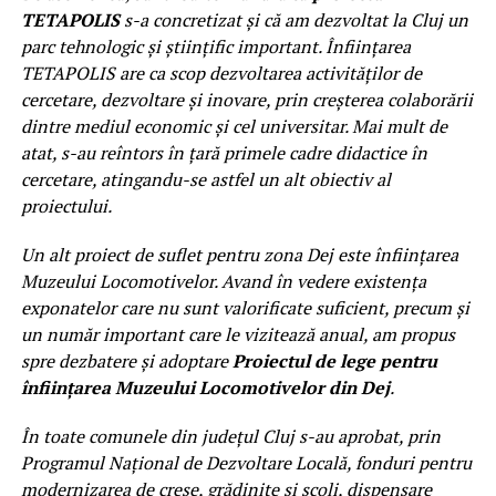
TETAPOLIS
s-a concretizat și că am dezvoltat la Cluj un
parc tehnologic și științific important. Înfiinţarea
TETAPOLIS are ca scop dezvoltarea activităţilor de
cercetare, dezvoltare şi inovare, prin creșterea colaborării
dintre mediul economic și cel universitar. Mai mult de
atat, s-au reîntors în țară primele cadre didactice în
cercetare, atingandu-se astfel un alt obiectiv al
proiectului.
Un alt proiect de suflet pentru zona Dej este înființarea
Muzeului Locomotivelor. Avand în vedere existența
exponatelor care nu sunt valorificate suficient, precum și
un număr important care le vizitează anual, am propus
spre dezbatere şi adoptare
Proiectul de lege pentru
înfiinţarea Muzeului Locomotivelor din Dej
.
În toate comunele din județul Cluj s-au aprobat, prin
Programul Național de Dezvoltare Locală, fonduri pentru
modernizarea de creșe, grădinițe și școli, dispensare