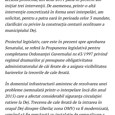
inițiat trei intervenții. De asemenea, printr-o altă
intervenție concretizată în forma unei interpelări, am
solicitat, pentru a patra oară în perioada celor 3 mandate,
clarificări cu privire la construcția centurii ocolitoare a
municipiului Dej.
Proiectul legislativ, care este în prezent spre aprobarea
Senatului, se referă la Propunerea legislativă pentru
completarea Ordonanţei Guvernului nr.43/1997 privind
regimul drumurilor și presupune obligativitatea
administratorului de căi ferate de a asigura vizibilitatea
barierelor la trecerile de cale ferată.
În domeniul infrastructurii amintesc de rezolvarea unei
probleme (semnalată printr-o interpelare încă din anul
2015) care a afectat considerabil siguranța circulației
rutiere la Dej. Trecerea de cale ferată de la intrarea în
orașul Dej dinspre Gherla( zona OMV) va fi modernizată,
urmând să fie prevăzută cu instalație de semnalizare a