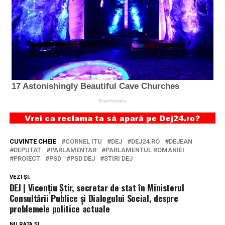
CUVINTE CHEIE
CORNEL ITU
DEJ
DEJ24.RO
DEJEAN
DEPUTAT
PARLAMENTAR
PARLAMENTUL ROMANIEI
PROIECT
PSD
PSD DEJ
STIRI DEJ
VEZI ȘI:
DEJ | Vicențiu Știr, secretar de stat în Ministerul
Consultării Publice și Dialogului Social, despre
problemele politice actuale
NU RATA ȘI