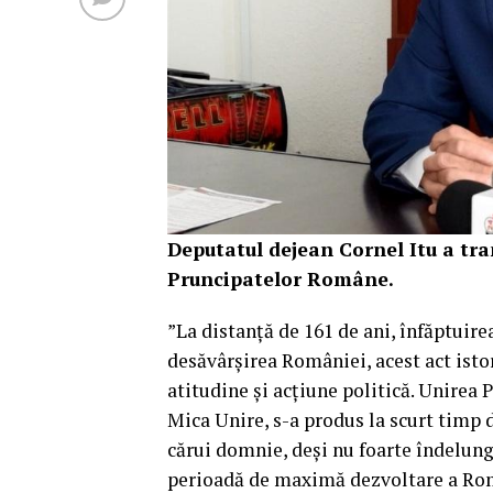
Deputatul dejean Cornel Itu a tr
Pruncipatelor Române.
”La distanță de 161 de ani, înfăptuir
desăvârșirea României, acest act isto
atitudine și acțiune politică. Unirea
Mica Unire, s-a produs la scurt timp 
cărui domnie, deși nu foarte îndelung
perioadă de maximă dezvoltare a Rom