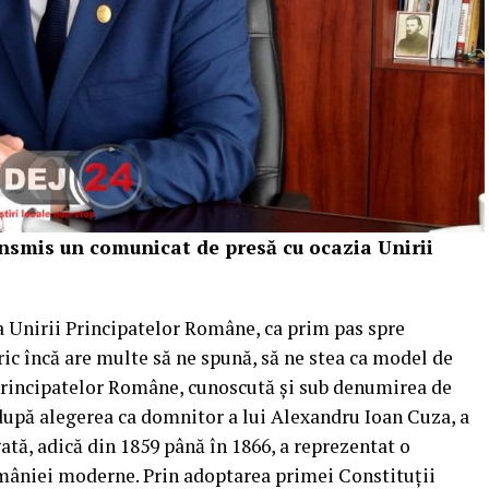
ansmis un comunicat de presă cu ocazia Unirii
ea Unirii Principatelor Române, ca prim pas spre
ric încă are multe să ne spună, să ne stea ca model de
 Principatelor Române, cunoscută și sub denumirea de
după alegerea ca domnitor a lui Alexandru Ioan Cuza, a
ată, adică din 1859 până în 1866, a reprezentat o
âniei moderne. Prin adoptarea primei Constituții