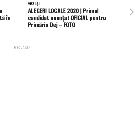
VEZI ȘI:
a
ALEGERI LOCALE 2020 | Primul
tă în
candidat anunțat OFICIAL pentru
ă
Primăria Dej – FOTO
RECLAMĂ