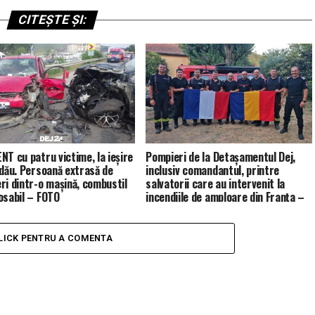
CITEȘTE ȘI:
NT cu patru victime, la ieșire
Pompieri de la Detașamentul Dej,
ldău. Persoană extrasă de
inclusiv comandantul, printre
ri dintr-o mașină, combustil
salvatorii care au intervenit la
osabil – FOTO
incendiile de amploare din Franța –
FOTO
LICK PENTRU A COMENTA