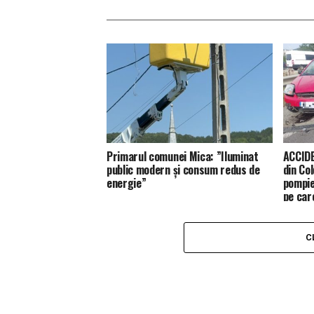
Primarul comunei Mica: ”Iluminat
ACCIDE
public modern și consum redus de
din Co
energie”
pompie
pe car
C