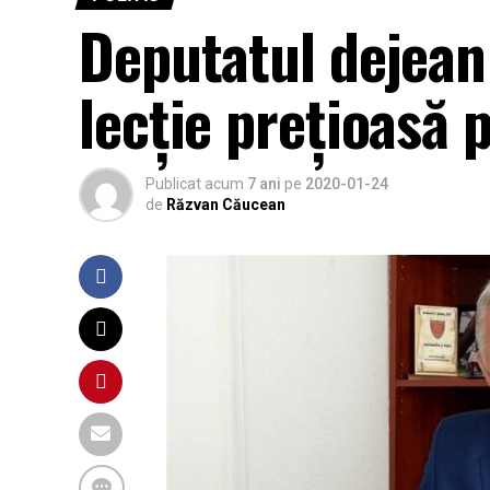
Deputatul dejean 
lecție prețioasă p
Publicat acum
7 ani
pe
2020-01-24
de
Răzvan Căucean