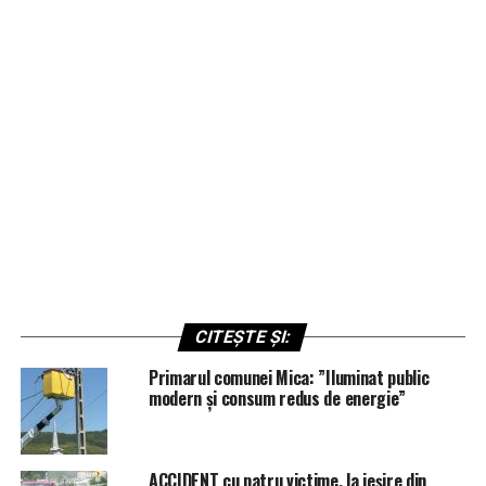
CITEȘTE ȘI:
Primarul comunei Mica: ”Iluminat public
modern și consum redus de energie”
ACCIDENT cu patru victime, la ieșire din