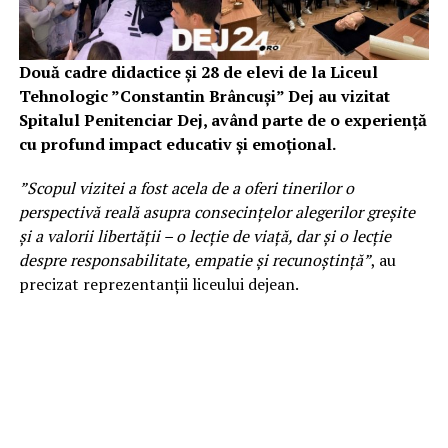
Două cadre didactice și 28 de elevi de la Liceul
Tehnologic ”Constantin Brâncuși” Dej au vizitat
Spitalul Penitenciar Dej, având parte de o experiență
cu profund impact educativ și emoțional.
”Scopul vizitei a fost acela de a oferi tinerilor o
perspectivă reală asupra consecințelor alegerilor greșite
și a valorii libertății – o lecție de viață, dar și o lecție
despre responsabilitate, empatie și recunoștință”
, au
precizat reprezentanții liceului dejean.