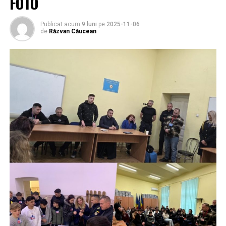
FOTO
Publicat acum
9 luni
pe
2025-11-06
de
Răzvan Căucean