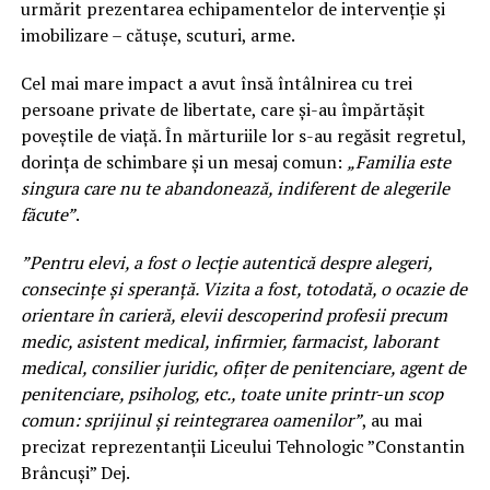
urmărit prezentarea echipamentelor de intervenție și
imobilizare – cătușe, scuturi, arme.
Cel mai mare impact a avut însă întâlnirea cu trei
persoane private de libertate, care și-au împărtășit
poveștile de viață. În mărturiile lor s-au regăsit regretul,
dorința de schimbare și un mesaj comun:
„Familia este
singura care nu te abandonează, indiferent de alegerile
făcute”
.
”Pentru elevi, a fost o lecție autentică despre alegeri,
consecințe și speranță. Vizita a fost, totodată, o ocazie de
orientare în carieră, elevii descoperind profesii precum
medic, asistent medical, infirmier, farmacist, laborant
medical, consilier juridic, ofițer de penitenciare, agent de
penitenciare, psiholog, etc., toate unite printr-un scop
comun: sprijinul și reintegrarea oamenilor”
, au mai
precizat reprezentanții Liceului Tehnologic ”Constantin
Brâncuși” Dej.