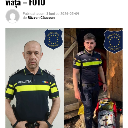
viața – FOTO
Publicat acum
3 luni
pe
2026-05-09
de
Răzvan Căucean