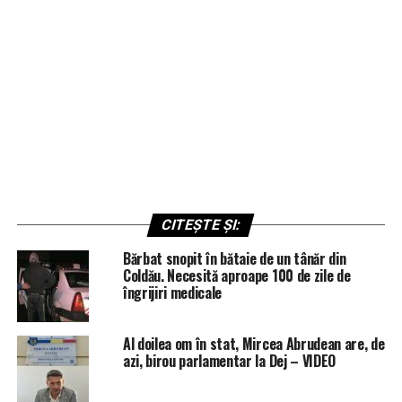
CITEȘTE ȘI:
Bărbat snopit în bătaie de un tânăr din
Coldău. Necesită aproape 100 de zile de
îngrijiri medicale
Al doilea om în stat, Mircea Abrudean are, de
azi, birou parlamentar la Dej – VIDEO