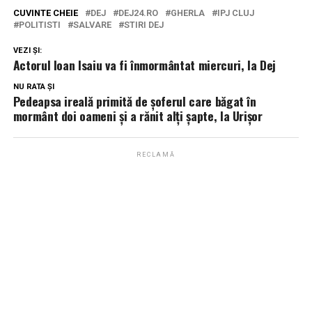
CUVINTE CHEIE
DEJ
DEJ24.RO
GHERLA
IPJ CLUJ
POLITISTI
SALVARE
STIRI DEJ
VEZI ȘI:
Actorul Ioan Isaiu va fi înmormântat miercuri, la Dej
NU RATA ȘI
Pedeapsa ireală primită de șoferul care băgat în
mormânt doi oameni și a rănit alți șapte, la Urișor
RECLAMĂ