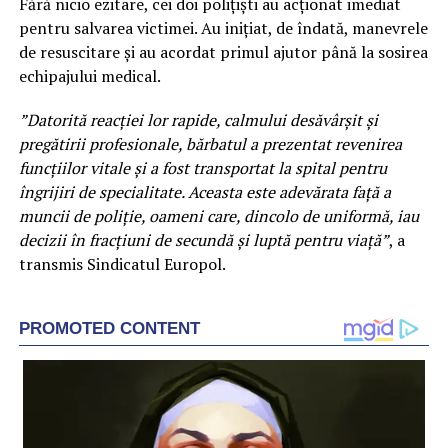
Fără nicio ezitare, cei doi polițiști au acționat imediat
pentru salvarea victimei. Au inițiat, de îndată, manevrele
de resuscitare și au acordat primul ajutor până la sosirea
echipajului medical.
”Datorită reacției lor rapide, calmului desăvârșit și
pregătirii profesionale, bărbatul a prezentat revenirea
funcțiilor vitale și a fost transportat la spital pentru
îngrijiri de specialitate. Aceasta este adevărata față a
muncii de poliție, oameni care, dincolo de uniformă, iau
decizii în fracțiuni de secundă și luptă pentru viață”
, a
transmis Sindicatul Europol.