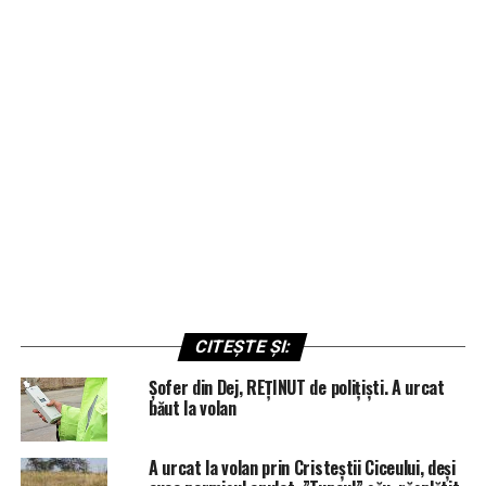
CITEȘTE ȘI:
Șofer din Dej, REȚINUT de polițiști. A urcat
băut la volan
A urcat la volan prin Cristeștii Ciceului, deși