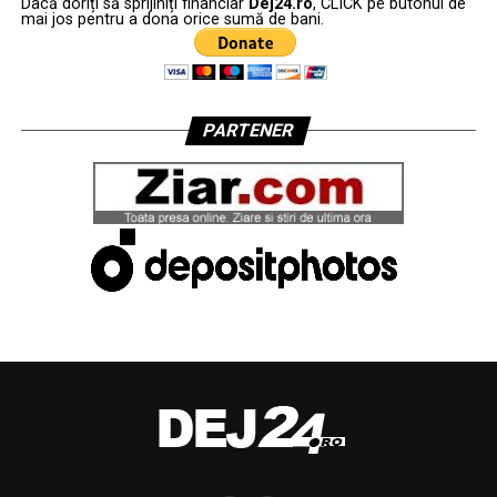
Dacă doriți să sprijiniți financiar
Dej24.ro
, CLICK pe butonul de
mai jos pentru a dona orice sumă de bani.
PARTENER