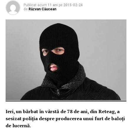
Publicat acum
11 ani
pe
2015-02-24
de
Răzvan Căucean
Ieri, un bărbat în vârstă de 78 de ani, din Reteag, a
sesizat poliţia despre producerea unui furt de baloţi
de lucernă.