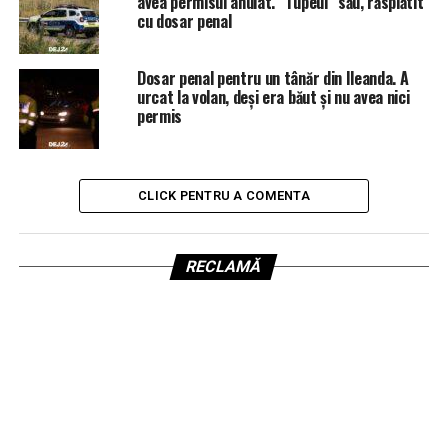
avea permisul anulat. ”Tupeul” său, răsplătit
cu dosar penal
Dosar penal pentru un tânăr din Ileanda. A
urcat la volan, deși era băut și nu avea nici
permis
CLICK PENTRU A COMENTA
RECLAMĂ