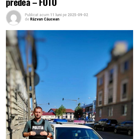
predea – FOTO
Publicat acum
11 luni
pe
2025-09-02
de
Răzvan Căucean