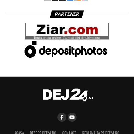
PARTENER
ACASĂ
DESPRE DEJ24.RO
CONTACT
RECLAMA TA PE DEJ24.RO