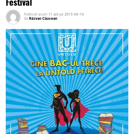
Festival
Publicat acum
11 ani
pe
2015-06-16
de
Răzvan Căucean