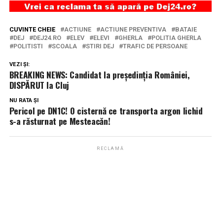
CUVINTE CHEIE
ACTIUNE
ACTIUNE PREVENTIVA
BATAIE
DEJ
DEJ24.RO
ELEV
ELEVI
GHERLA
POLITIA GHERLA
POLITISTI
SCOALA
STIRI DEJ
TRAFIC DE PERSOANE
VEZI ȘI:
BREAKING NEWS: Candidat la președinția României,
DISPĂRUT la Cluj
NU RATA ȘI
Pericol pe DN1C! O cisternă ce transporta argon lichid
s-a răsturnat pe Mesteacăn!
RECLAMĂ