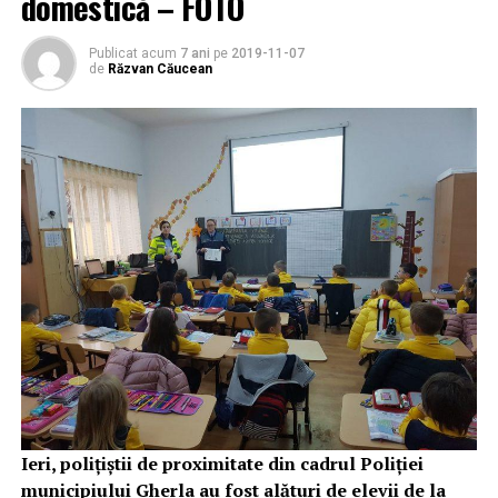
domestică – FOTO
Publicat acum
7 ani
pe
2019-11-07
de
Răzvan Căucean
Ieri, poliţiştii de proximitate din cadrul Poliţiei
municipiului Gherla au fost alături de elevii de la