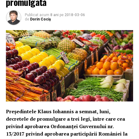
promulgată
Publicat acum
8 ani
pe
2018-03-06
de
Dorin Cociș
Preşedintele Klaus Iohannis a semnat, luni,
decretele de promulgare a trei legi, între care cea
privind aprobarea Ordonanţei Guvernului nr.
13/2017 privind aprobarea participării României la