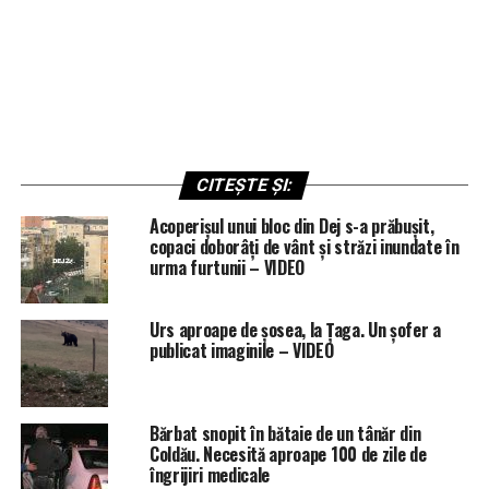
CITEȘTE ȘI:
Acoperișul unui bloc din Dej s-a prăbușit,
copaci doborâți de vânt și străzi inundate în
urma furtunii – VIDEO
Urs aproape de șosea, la Țaga. Un șofer a
publicat imaginile – VIDEO
Bărbat snopit în bătaie de un tânăr din
Coldău. Necesită aproape 100 de zile de
îngrijiri medicale