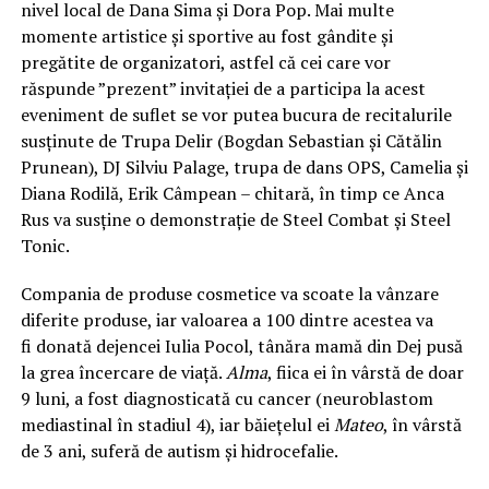
nivel local de Dana Sima și Dora Pop. Mai multe
momente artistice și sportive au fost gândite și
pregătite de organizatori, astfel că cei care vor
răspunde ”prezent” invitației de a participa la acest
eveniment de suflet se vor putea bucura de recitalurile
susținute de Trupa Delir (Bogdan Sebastian şi Cătălin
Prunean), DJ Silviu Palage, trupa de dans OPS, Camelia şi
Diana Rodilă, Erik Câmpean – chitară, în timp ce Anca
Rus va susține o demonstrație de Steel Combat și Steel
Tonic.
Compania de produse cosmetice va scoate la vânzare
diferite produse, iar valoarea a 100 dintre acestea va
fi donată dejencei Iulia Pocol, tânăra mamă din Dej pusă
la grea încercare de viață.
Alma
, fiica ei în vârstă de doar
9 luni, a fost diagnosticată cu cancer (neuroblastom
mediastinal în stadiul 4), iar băiețelul ei
Mateo
, în vârstă
de 3 ani, suferă de autism și hidrocefalie.