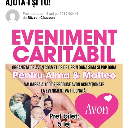
AJUTĂ-I ȘI TU!
Publicat acum
9 ani
pe
2017-02-19
de
Răzvan Căucean