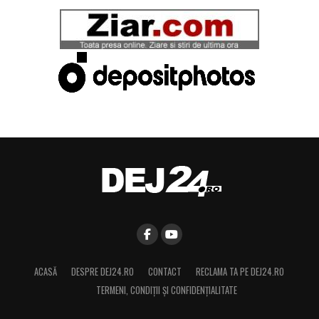
ACASĂ
DESPRE DEJ24.RO
CONTACT
RECLAMA TA PE DEJ24.RO
TERMENI, CONDIŢII ȘI CONFIDENȚIALITATE