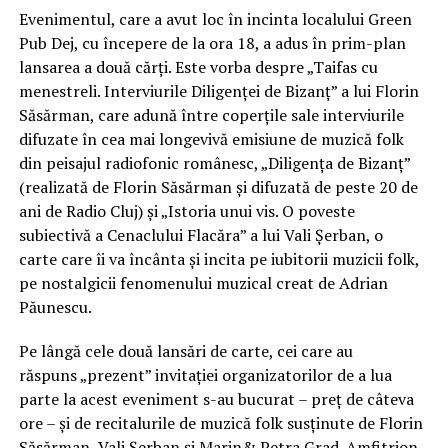
Evenimentul, care a avut loc în incinta localului Green
Pub Dej, cu începere de la ora 18, a adus în prim-plan
lansarea a două cărți. Este vorba despre „Taifas cu
menestreli. Interviurile Diligenței de Bizanț” a lui Florin
Săsărman, care adună între coperțile sale interviurile
difuzate în cea mai longevivă emisiune de muzică folk
din peisajul radiofonic românesc, „Diligența de Bizanț”
(realizată de Florin Săsărman și difuzată de peste 20 de
ani de Radio Cluj) și „Istoria unui vis. O poveste
subiectivă a Cenaclului Flacăra” a lui Vali Șerban, o
carte care îi va încânta şi incita pe iubitorii muzicii folk,
pe nostalgicii fenomenului muzical creat de Adrian
Păunescu.
Pe lângă cele două lansări de carte, cei care au
răspuns „prezent” invitației organizatorilor de a lua
parte la acest eveniment s-au bucurat – preț de câteva
ore – și de recitalurile de muzică folk susținute de Florin
Săsărman, Vali Șerban și Marin& Petra Grad. Amfitrion