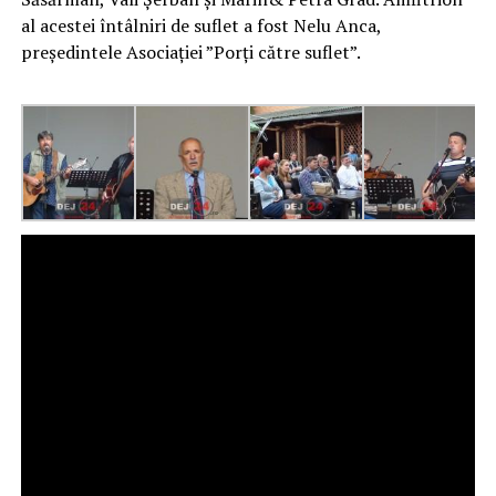
al acestei întâlniri de suflet a fost Nelu Anca,
președintele Asociației ”Porți către suflet”.