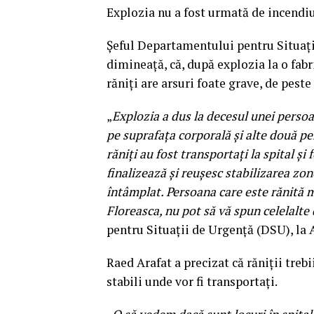
Explozia nu a fost urmată de incendiu
Şeful Departamentului pentru Situaţii
dimineaţă, că, după explozia la o fabr
răniţi are arsuri foate grave, de peste
„
Explozia a dus la decesul unei persoa
pe suprafaţa corporală şi alte două pe
răniţi au fost transportaţi la spital ş
finalizează şi reuşesc stabilizarea zone
întâmplat. Persoana care este rănită ma
Floreasca, nu pot să vă spun celelalt
pentru Situaţii de Urgenţă (DSU), la 
Raed Arafat a precizat că răniţii trebi
stabili unde vor fi transportaţi.