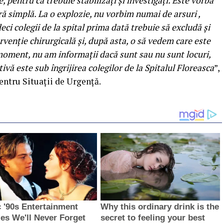
, pentru că trebuie stabilizaţi şi investigaţi. Este vorba
ră simplă. La o explozie, nu vorbim numai de arsuri ,
eci colegii de la spital prima dată trebuie să excludă şi
rvenţie chirurgicală şi, după asta, o să vedem care este
t moment, nu am informaţii dacă sunt sau nu sunt locuri,
vă este sub îngrijirea colegilor de la Spitalul Floreasca
”,
ntru Situaţii de Urgenţă.