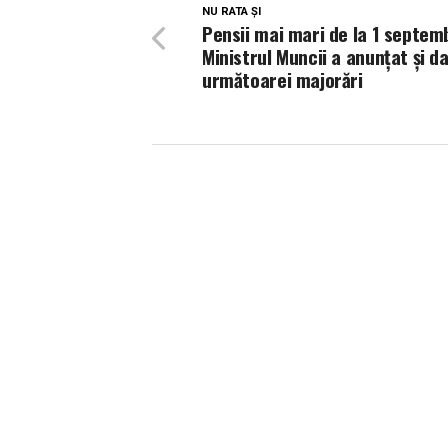
NU RATA ȘI
Pensii mai mari de la 1 septemb
Ministrul Muncii a anunțat și d
următoarei majorări