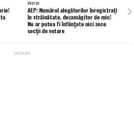
VEZI ȘI:
rie!
AEP: Numărul alegătorilor înregistraţi
ata
în străinătate, dezamăgitor de mic!
Nu ar putea fi înfiinţate nici zece
secţii de votare
RECLAMĂ