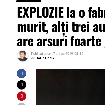
EXPLOZIE la o fab
murit, alţi trei a
are arsuri foarte
Publicat acum
7 ani
pe
2019-08-30
de
Dorin Cociș