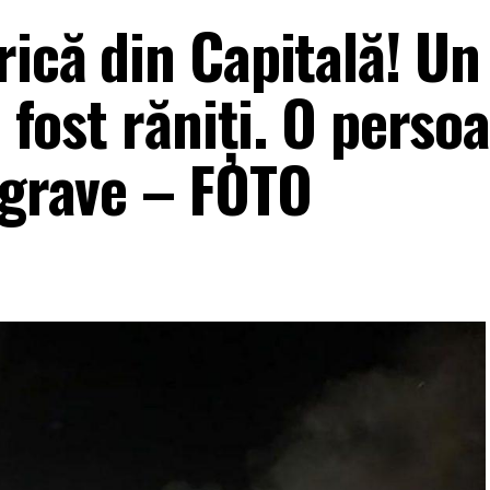
rică din Capitală! U
u fost răniţi. O perso
 grave – FOTO