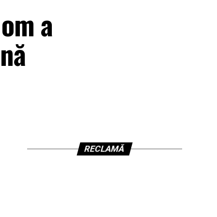
n om a
ană
RECLAMĂ