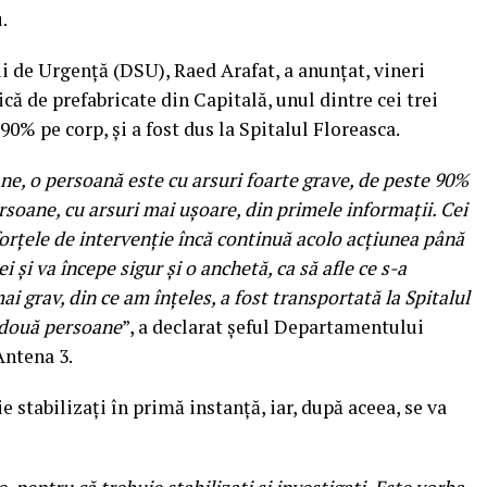
.
 de Urgenţă (DSU), Raed Arafat, a anunţat, vineri
ică de prefabricate din Capitală, unul dintre cei trei
 90% pe corp, şi a fost dus la Spitalul Floreasca.
ne, o persoană este cu arsuri foarte grave, de peste 90%
rsoane, cu arsuri mai uşoare, din primele informaţii. Cei
i forţele de intervenţie încă continuă acolo acţiunea până
i şi va începe sigur şi o anchetă, ca să afle ce s-a
i grav, din ce am înţeles, a fost transportată la Spitalul
e două persoane
”, a declarat şeful Departamentului
Antena 3.
ie stabilizaţi în primă instanţă, iar, după aceea, se va