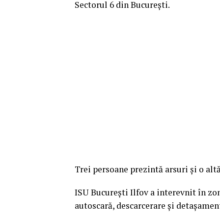
Sectorul 6 din Bucureşti.
Trei persoane prezintă arsuri şi o alt
ISU Bucureşti Ilfov a interevnit în zo
autoscară, descarcerare şi detaşament