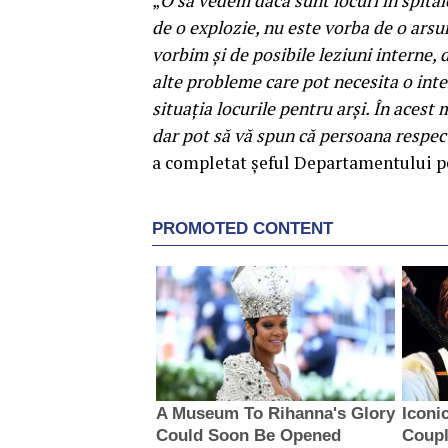
„
O să vedem dacă sunt locuri în spitale
de o explozie, nu este vorba de o arsu
vorbim şi de posibile leziuni interne, d
alte probleme care pot necesita o inte
situaţia locurile pentru arşi. În aces
dar pot să vă spun că persoana respecti
a completat şeful Departamentului pe