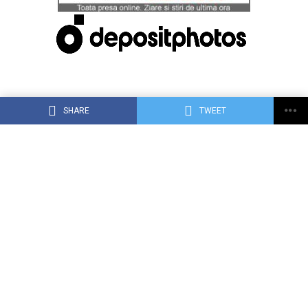
SHARE
TWEET
ACASĂ
DESPRE DEJ24.RO
CONTACT
RECLAMA TA PE DEJ24.RO
TERMENI, CONDIŢII ȘI CONFIDENȚIALITATE
Copyright © 2015 Dej24.ro. Toate drepturile rezervate.