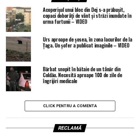
Acoperișul unui bloc din Dej s-a prăbușit,
copaci doborâți de vânt și străzi inundate în
urma furtunii – VIDEO
Urs aproape de șosea, în zona lacurilor de la
Țaga. Un șofer a publicat imaginile – VIDEO
Bărbat snopit în bătaie de un tânăr din
Coldău. Necesită aproape 100 de zile de
îngrijiri medicale
CLICK PENTRU A COMENTA
RECLAMĂ