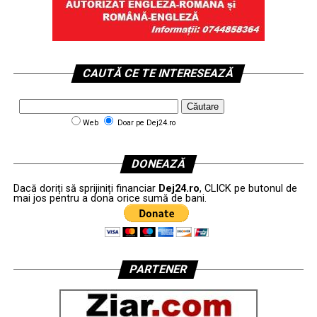
CAUTĂ CE TE INTERESEAZĂ
Web
Doar pe Dej24.ro
DONEAZĂ
Dacă doriți să sprijiniți financiar
Dej24.ro
, CLICK pe butonul de
mai jos pentru a dona orice sumă de bani.
PARTENER