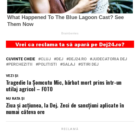
CUVINTE CHEIE
CLUJ
DEJ
DEJ24.RO
JUDECATORIA DEJ
PERCHEZITII
POLITISTI
SALAJ
STIRI DEJ
VEZI ȘI:
Tragedie la Șomcutu Mic, bărbat mort prins într-un
utilaj agricol – FOTO
NU RATA ȘI
Ziua și acțiunea, la Dej. Zeci de sancțiuni aplicate în
numai câteva ore
RECLAMĂ