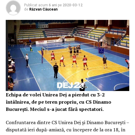
Publicat acum
6 ani
pe
2020-03-12
de
Răzvan Căucean
Echipa de volei Unirea Dej a pierdut cu 3-2
întâlnirea, de pe teren propriu, cu CS Dinamo
București. Meciul s-a jucat fără spectatori.
Confruntarea dintre CS Unirea Dej și Dinamo București –
disputată ieri după-amiază, cu începere de la ora 18, în