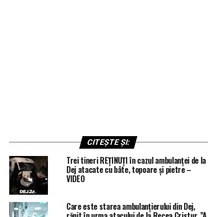
CITEȘTE ȘI:
Trei tineri REȚINUȚI în cazul ambulanței de la
Dej atacate cu bâte, topoare și pietre –
VIDEO
Care este starea ambulanțierului din Dej,
rănit în urma atacului de la Recea Cristur. ”A