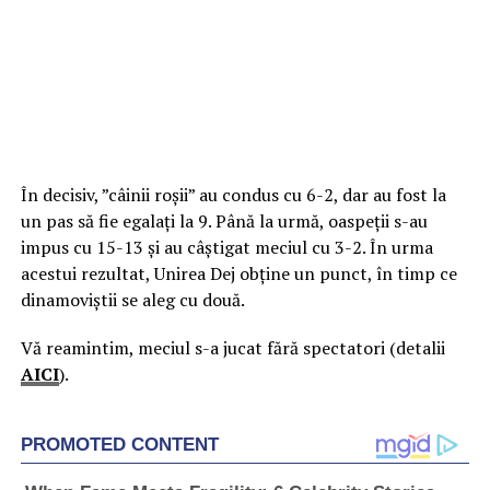
În decisiv, ”câinii roșii” au condus cu 6-2, dar au fost la
un pas să fie egalați la 9. Până la urmă, oaspeții s-au
impus cu 15-13 și au câștigat meciul cu 3-2. În urma
acestui rezultat, Unirea Dej obține un punct, în timp ce
dinamoviștii se aleg cu două.
Vă reamintim, meciul s-a jucat fără spectatori (detalii
AICI
).