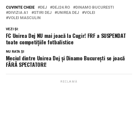
CUVINTE CHEIE
DEJ
DEJ24.RO
DINAMO BUCURESTI
DIVIZIA A1
STIRI DEJ
UNIREA DEJ
VOLEI
VOLEI MASCULIN
VEZI ȘI:
FC Unirea Dej NU mai joacă la Cugir! FRF a SUSPENDAT
toate competițiile fotbalistice
NU RATA ȘI
Meciul dintre Unirea Dej și Dinamo București se joacă
FĂRĂ SPECTATORI!
RECLAMĂ