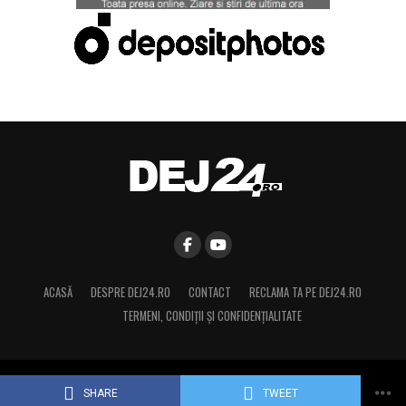
ACASĂ
DESPRE DEJ24.RO
CONTACT
RECLAMA TA PE DEJ24.RO
TERMENI, CONDIŢII ȘI CONFIDENȚIALITATE
Copyright © 2015 Dej24.ro. Toate drepturile rezervate.
SHARE
TWEET