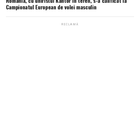
România, cu uniristul Kantor în teren, s-a calificat la
Campionatul European de volei masculin
RECLAMĂ