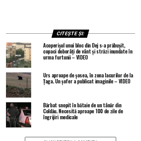
CITEȘTE ȘI:
Acoperișul unui bloc din Dej s-a prăbușit,
copaci doborâți de vânt și străzi inundate în
urma furtunii – VIDEO
Urs aproape de șosea, în zona lacurilor de la
Țaga. Un șofer a publicat imaginile – VIDEO
Bărbat snopit în bătaie de un tânăr din
Coldău. Necesită aproape 100 de zile de
îngrijiri medicale