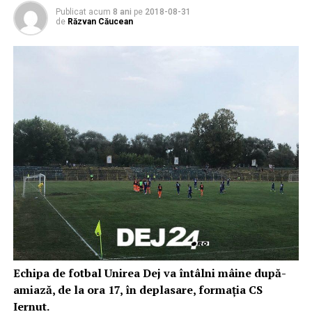
Publicat acum
8 ani
pe
2018-08-31
de
Răzvan Căucean
Echipa de fotbal Unirea Dej va întâlni mâine după-
amiază, de la ora 17, în deplasare, formația CS
Iernut.