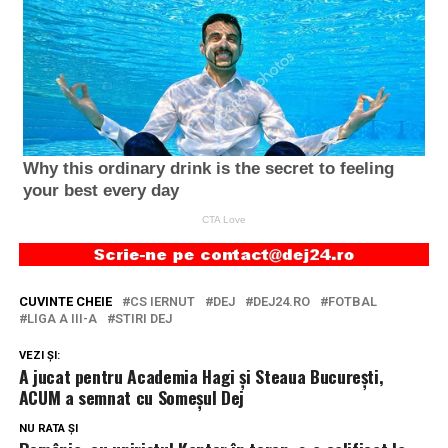
CUVINTE CHEIE
CS IERNUT
DEJ
DEJ24.RO
FOTBAL
LIGA A III-A
STIRI DEJ
VEZI ȘI:
A jucat pentru Academia Hagi și Steaua București,
ACUM a semnat cu Someșul Dej
NU RATA ȘI